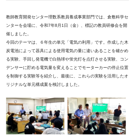
大学院生奨学金
国際学生交流プログラ
役員・評議員
公開情報
アクセス
ム
よくあるご質問
教師教育開発センター理数系教員養成事業部門では、倉敷科学セ
日本語
English
マイページ
年報一覧
中谷財団レポート
ンターを会場に、令和7年8月1日（金）、標記の教員研修会を開
科学教育振興助成・
サイトマップ
中谷財団アーカイブ
催しました。
次世代理系人材育成プ
今回のテーマは、６年生の単元「電気の利用」です。作成した木
炭電池によって器具による使用電気の量に違いあることを確かめ
ログラム助成
る実験、手回し発電機で白熱球や蛍光灯を点灯させる実験、コン
デンサーに貯める電気量を変えることでモーターカーの停止位置
を制御する実験等を紹介し、最後に、これらの実験を活用したオ
リジナルな単元構成案を検討しました。