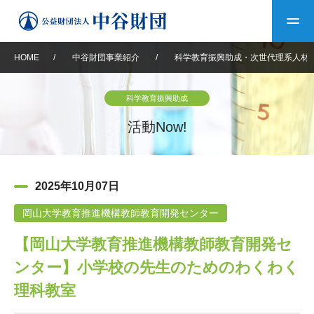
HOME
/
中谷財団事業紹介
/
科学教育振興助成・次世代理系人材
トップ
科学教育振興助成
中谷財団について
活動Now!
中谷財団について
理事長挨拶
中谷財団事業紹介
2025年10月07日
設立趣意書
中谷財団事業紹介
財団概要
中谷賞
中谷財団動画紹介
岡山大学教育推進機構教師教育開発センター
【岡山大学教育推進機構教師教育開発セ
40年史デジタルブック
沿革
神戸賞
長期大型研究助成
その他情報
ンター】小学校の先生のためのわくわく
中谷財団40年史
研究助成
その他情報
交流助成
個人情報保護に関する
理科教室
お問い合わせ
40年史別冊
基本方針