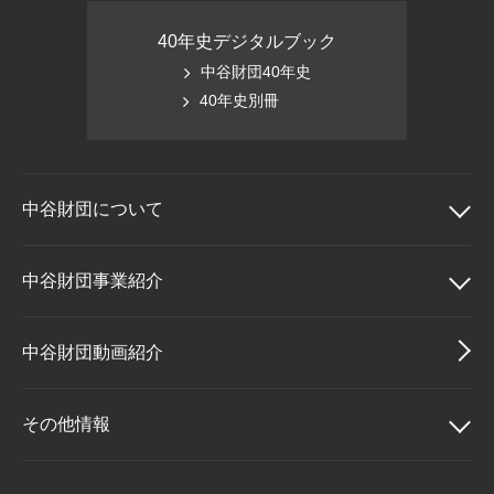
40年史デジタルブック
中谷財団40年史
40年史別冊
中谷財団に
ついて
中谷財団について
中谷財団事業紹介
理事長挨拶
中谷財団事業紹介
中谷財団動画紹介
設立趣意書
中谷賞
その他情報
財団概要
神戸賞