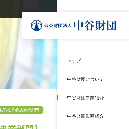
トップ
理事
中谷
個人
基本
中谷財団について
設立
神戸
アク
中谷財団事業紹介
財団
長期
よく
数系教員養成事業部門
中谷財団動画紹介
沿革
研究
サイ