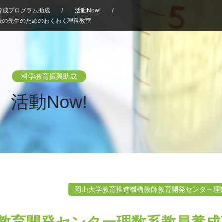
育成プログラム助成
/
活動Now!
/
校の先生のためのわくわく理科教室
科学教育振興助成
活動Now!
岡山大学教育推進機構教師教育開発センター理