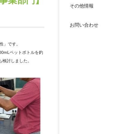
事業部門】
その他情報
40年
交流
中谷
お問い合わせ
大学
性」です。
国際
役員
0mLペットボトルを釣
も検討しました。
科学
公開
次世
年報
中谷