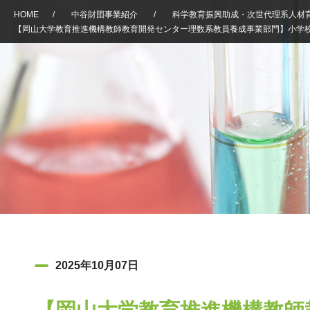
HOME
/
中谷財団事業紹介
/
科学教育振興助成・次世代理系人材
【岡山大学教育推進機構教師教育開発センター理数系教員養成事業部門】小学
2025年10月07日