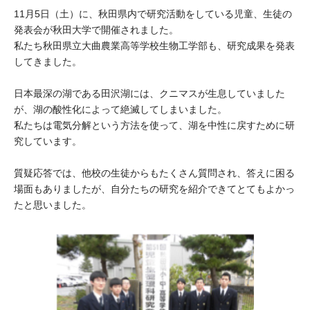
大学院生奨学金
国際学生交流プログラ
11月5日（土）に、秋田県内で研究活動をしている児童、生徒の
役員・評議員
公開情報
発表会が秋田大学で開催されました。
アクセス
ム
よくあるご質問
日本語
English
マイページ
私たち秋田県立大曲農業高等学校生物工学部も、研究成果を発表
年報一覧
中谷財団レポート
してきました。
科学教育振興助成・
サイトマップ
中谷財団アーカイブ
日本最深の湖である田沢湖には、クニマスが生息していました
次世代理系人材育成プ
が、湖の酸性化によって絶滅してしまいました。
ログラム助成
私たちは電気分解という方法を使って、湖を中性に戻すために研
究しています。
質疑応答では、他校の生徒からもたくさん質問され、答えに困る
場面もありましたが、自分たちの研究を紹介できてとてもよかっ
たと思いました。