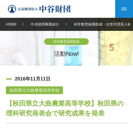
HOME
/
中谷財団事業紹介
/
科学教育振興助成・次世代理系人材
トップ
科学教育振興助成
中谷財団について
活動Now!
中谷財団について
理事長挨拶
中谷財団事業紹介
2016年11月11日
設立趣意書
中谷財団事業紹介
財団概要
中谷賞
中谷財団動画紹介
秋田県立大曲農業高等学校
【秋田県立大曲農業高等学校】秋田県の
40年史デジタルブック
沿革
神戸賞
長期大型研究助成
その他情報
理科研究発表会で研究成果を発表
中谷財団40年史
研究助成
その他情報
交流助成
個人情報保護に関する
お問い合わせ
40年史別冊
基本方針