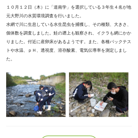
大学院生奨学金
国際学生交流プログラ
役員・評議員
公開情報
１０月１２日（木）に「道南学」を選択している３年生４名が地
アクセス
ム
よくあるご質問
元大野川の水質環境調査を行いました。
日本語
English
マイページ
水網で川に生息している水生昆虫を捕獲し、その種類、大きさ、
年報一覧
中谷財団レポート
個体数を調査しました。鮭の遡上も観察され、イクラも網にかか
科学教育振興助成・
サイトマップ
中谷財団アーカイブ
りました。付近に産卵床があるようです。また、各種パックテス
次世代理系人材育成プ
トや水温、ｐＨ、透視度、溶存酸素、電気伝導率を測定しまし
ログラム助成
た。