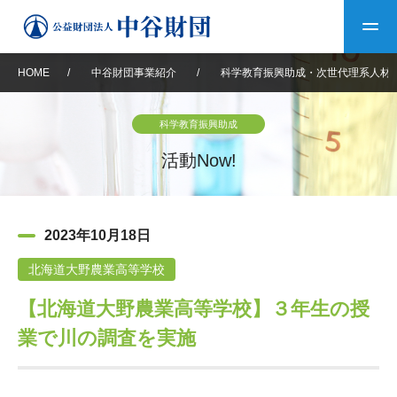
HOME
/
中谷財団事業紹介
/
科学教育振興助成・次世代理系人材
トップ
科学教育振興助成
中谷財団について
活動Now!
中谷財団について
理事長挨拶
中谷財団事業紹介
2023年10月18日
設立趣意書
中谷財団事業紹介
財団概要
中谷賞
中谷財団動画紹介
北海道大野農業高等学校
【北海道大野農業高等学校】３年生の授
40年史デジタルブック
沿革
神戸賞
長期大型研究助成
その他情報
業で川の調査を実施
中谷財団40年史
研究助成
その他情報
交流助成
個人情報保護に関する
お問い合わせ
40年史別冊
基本方針