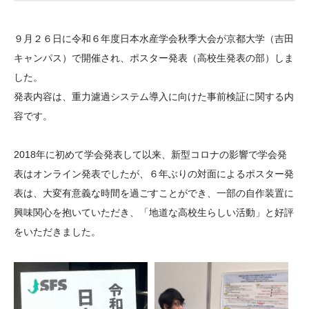
大学院生奨学金
国際学生交流プログラ
役員・評議員
公開情報
アクセス
ム
よくあるご質問
９月２６日に令和６年度日本水産学会秋季大会が京都大学（吉田
日本語
English
マイページ
年報一覧
中谷財団レポート
キャンパス）で開催され、ポスター発表（高校生発表の部）しま
科学教育振興助成・
サイトマップ
中谷財団アーカイブ
した。
次世代理系人材育成プ
発表内容は、重力濾過システム導入に向けた事前検証に関する内
容です。
ログラム助成
2018年に初めて学会発表して以来、新型コロナの影響で学会発
表はオンライン発表でしたが、６年ぶりの対面によるポスター発
表は、大変有意義な時間を過ごすことができ、一部の自作装置に
興味関心を抱いていただき、「地道な高校生らしい活動」と好評
をいただきました。