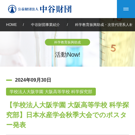
HOME
/
中谷財団事業紹介
/
科学教育振興助成・次世代理系人材
トップ
科学教育振興助成
中谷財団について
活動Now!
中谷財団について
理事長挨拶
中谷財団事業紹介
2024年09月30日
設立趣意書
中谷財団事業紹介
財団概要
中谷賞
中谷財団動画紹介
学校法人大阪学園 大阪高等学校 科学探究部
【学校法人大阪学園 大阪高等学校 科学探
40年史デジタルブック
沿革
神戸賞
長期大型研究助成
その他情報
究部】日本水産学会秋季大会でのポスタ
中谷財団40年史
研究助成
その他情報
交流助成
個人情報保護に関する
ー発表
お問い合わせ
40年史別冊
基本方針