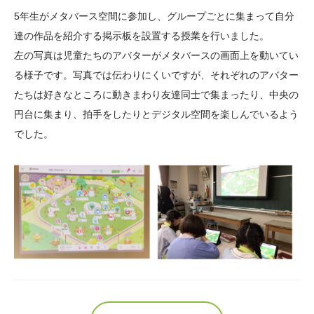
大学院生奨学金
国際学生交流プログラ
役員・評議員
公開情報
5年生がメタバース空間に参加し、グループごとに集まって自分
アクセス
ム
よくあるご質問
達の作品を紹介する掲示板を設置する授業を行いました。
日本語
English
マイページ
左の写真は児童たちのアバターがメタバースの画面上を動いてい
年報一覧
中谷財団レポート
る様子です。写真では伝わりにくいですが、それぞれのアバター
科学教育振興助成・
サイトマップ
中谷財団アーカイブ
たちは好きなところに動きまわり友達同士で集まったり、中央の
次世代理系人材育成プ
円台に集まり、拍手をしたりとデジタル空間を楽しんでいるよう
ログラム助成
でした。