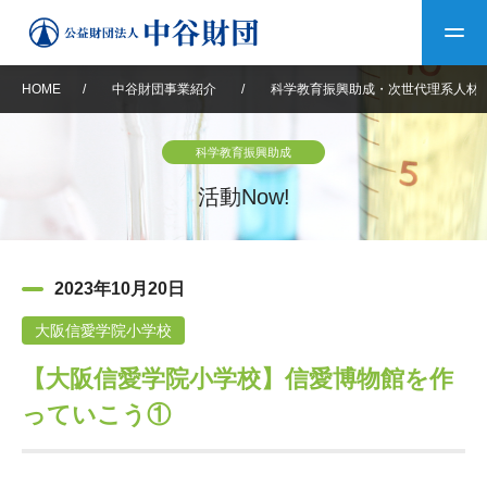
HOME
/
中谷財団事業紹介
/
科学教育振興助成・次世代理系人材
トップ
科学教育振興助成
中谷財団について
活動Now!
中谷財団について
理事長挨拶
中谷財団事業紹介
2023年10月20日
設立趣意書
中谷財団事業紹介
財団概要
中谷賞
中谷財団動画紹介
大阪信愛学院小学校
【大阪信愛学院小学校】信愛博物館を作
40年史デジタルブック
沿革
神戸賞
長期大型研究助成
その他情報
っていこう①
中谷財団40年史
研究助成
その他情報
交流助成
個人情報保護に関する
お問い合わせ
40年史別冊
基本方針