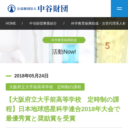
HOME
/
中谷財団事業紹介
/
科学教育振興助成・次世代理系人材
トップ
科学教育振興助成
中谷財団について
活動Now!
中谷財団について
理事長挨拶
中谷財団事業紹介
2018年05月24日
設立趣意書
中谷財団事業紹介
財団概要
中谷賞
中谷財団動画紹介
大阪府立大手前高等学校 定時制の課程
【大阪府立大手前高等学校 定時制の課
40年史デジタルブック
沿革
神戸賞
長期大型研究助成
その他情報
程】日本地球惑星科学連合2018年大会で
中谷財団40年史
研究助成
その他情報
交流助成
個人情報保護に関する
最優秀賞と奨励賞を受賞
お問い合わせ
40年史別冊
基本方針