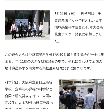
大学院生奨学金
国際学生交流プログラ
役員・評議員
公開情報
アクセス
ム
よくあるご質問
5
月
21
日（日）、科学部は、千
日本語
English
マイページ
年報一覧
中谷財団レポート
葉県幕張メッセで行われた日本
科学教育振興助成・
サイトマップ
中谷財団アーカイブ
地球惑星科学連合
2018
年大会高
次世代理系人材育成プ
校生ポスター発表に参加しまし
た。
ログラム助成
この連合大会は地球惑星科学分野の
50
を超える学協会が一手に集
まる、年に
1
度の大きな研究発表の場で、それに合わせて全国の
地球惑星科学を研究する高校生も研究発表に集まります。
科学部は、大阪府立春日丘高等
学校・定時制の課程の科学部と
合同で研究発表を行い、全国の
高校生による78件の研究発表の