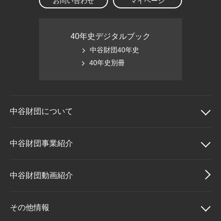
お問い合わせ
マイページ
40年史デジタルブック
中谷財団40年史
40年史別冊
中谷財団に
ついて
中谷財団について
中谷財団事業紹介
理事長挨拶
中谷財団事業紹介
中谷財団動画紹介
設立趣意書
中谷賞
その他情報