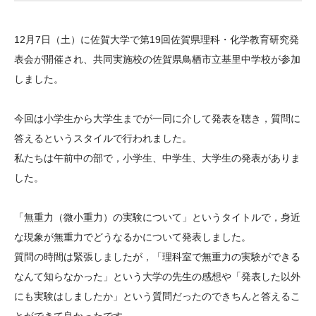
大学院生奨学金
国際学生交流プログラ
役員・評議員
公開情報
アクセス
ム
よくあるご質問
12月7日（土）に佐賀大学で第19回佐賀県理科・化学教育研究発
日本語
English
マイページ
年報一覧
中谷財団レポート
表会が開催され、共同実施校の佐賀県鳥栖市立基里中学校が参加
科学教育振興助成・
サイトマップ
中谷財団アーカイブ
しました。
次世代理系人材育成プ
今回は小学生から大学生までが一同に介して発表を聴き，質問に
ログラム助成
答えるというスタイルで行われました。
私たちは午前中の部で，小学生、中学生、大学生の発表がありま
した。
「無重力（微小重力）の実験について」というタイトルで，身近
な現象が無重力でどうなるかについて発表しました。
質問の時間は緊張しましたが，「理科室で無重力の実験ができる
なんて知らなかった」という大学の先生の感想や「発表した以外
にも実験はしましたか」という質問だったのできちんと答えるこ