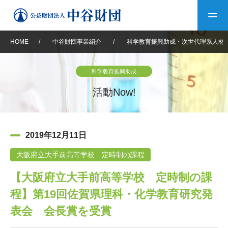
HOME
/
中谷財団事業紹介
/
科学教育振興助成・次世代理系人材
トップ
科学教育振興助成
中谷財団について
活動Now!
中谷財団について
理事長挨拶
中谷財団事業紹介
2019年12月11日
設立趣意書
中谷財団事業紹介
財団概要
中谷賞
中谷財団動画紹介
大阪府立大手前高等学校 定時制の課程
【大阪府立大手前高等学校 定時制の課
40年史デジタルブック
沿革
神戸賞
長期大型研究助成
その他情報
程】第19回佐賀県理科・化学教育研究発
中谷財団40年史
研究助成
その他情報
交流助成
個人情報保護に関する
表会 会長賞を受賞
お問い合わせ
40年史別冊
基本方針