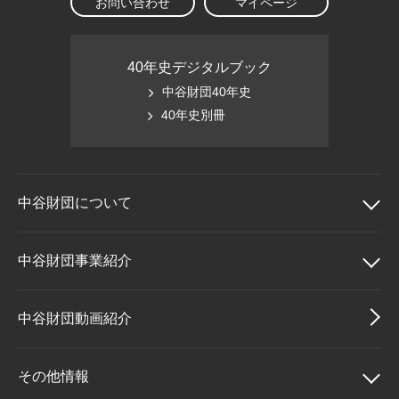
お問い合わせ
マイページ
40年史デジタルブック
中谷財団40年史
40年史別冊
中谷財団に
ついて
中谷財団について
中谷財団事業紹介
理事長挨拶
中谷財団事業紹介
中谷財団動画紹介
設立趣意書
中谷賞
その他情報