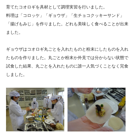
大学院生奨学金
国際学生交流プログラ
役員・評議員
公開情報
育てたコオロギを具材として調理実習を行いました。
アクセス
ム
よくあるご質問
料理は「コロッケ」「ギョウザ」「生チョコクッキーサンド」
日本語
English
マイページ
「揚げもみじ」を作りました。どれも美味しく食べることが出来
年報一覧
中谷財団レポート
ました。
科学教育振興助成・
サイトマップ
中谷財団アーカイブ
次世代理系人材育成プ
ギョウザはコオロギ丸ごとを入れたものと粉末にしたものを入れ
ログラム助成
たものを作りました。丸ごとか粉末か外見では分からない状態で
試食した結果、丸ごとを入れたものに誰一人気づくことなく完食
しました。