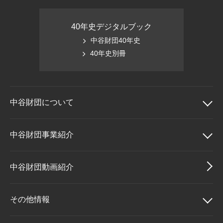
40年史デジタルブック
中谷財団40年史
40年史別冊
中谷財団に
ついて
中谷財団について
中谷財団事業紹介
理事長挨拶
中谷財団事業紹介
中谷財団動画紹介
設立趣意書
中谷賞
その他情報