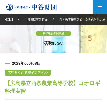
HOME
/
中谷財団事業紹介
/
科学教育振興助成・次世代理系人材
トップ
科学教育振興助成
中谷財団について
活動Now!
中谷財団について
理事長挨拶
中谷財団事業紹介
2023年06月08日
設立趣意書
中谷財団事業紹介
財団概要
中谷賞
中谷財団動画紹介
広島県立西条農業高等学校
【広島県立西条農業高等学校】コオロギ
40年史デジタルブック
沿革
神戸賞
長期大型研究助成
その他情報
料理実習
中谷財団40年史
研究助成
その他情報
交流助成
個人情報保護に関する
お問い合わせ
40年史別冊
基本方針