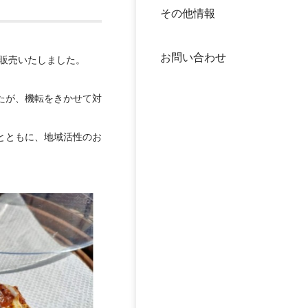
その他情報
40年
交流
中谷
お問い合わせ
大学
を販売いたしました。
たが、機転をきかせて対
国際
役員
とともに、地域活性のお
科学
公開
次世
年報
中谷