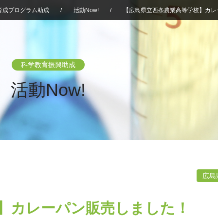
育成プログラム助成
/
活動Now!
/
【広島県立西条農業高等学校】カレ
科学教育振興助成
活動Now!
広島
】カレーパン販売しました！