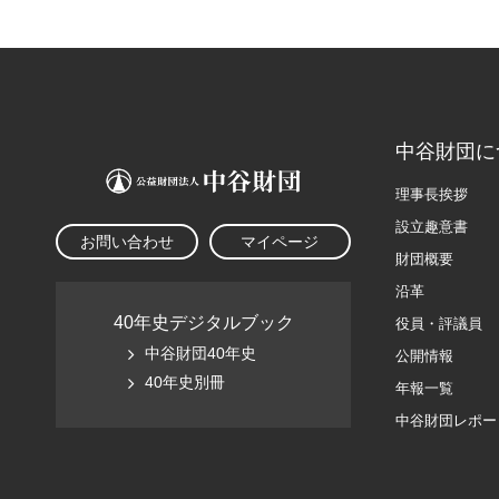
中谷財団に
理事長挨拶
設立趣意書
お問い合わせ
マイページ
財団概要
沿革
40年史デジタルブック
役員・評議員
中谷財団40年史
公開情報
40年史別冊
年報一覧
中谷財団レポー