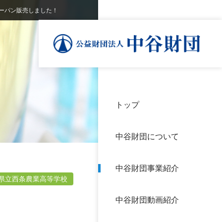
ーパン販売しました！
トップ
理事
中谷
個人
基本
中谷財団について
設立
神戸
アク
中谷財団事業紹介
財団
長期
県立西条農業高等学校
よく
中谷財団動画紹介
沿革
研究
サイ