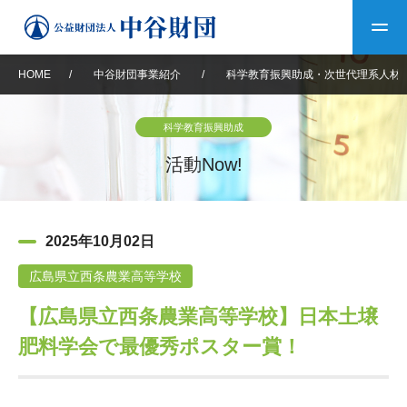
HOME
/
中谷財団事業紹介
/
科学教育振興助成・次世代理系人材
トップ
科学教育振興助成
中谷財団について
活動Now!
中谷財団について
理事長挨拶
中谷財団事業紹介
2025年10月02日
設立趣意書
中谷財団事業紹介
財団概要
中谷賞
中谷財団動画紹介
広島県立西条農業高等学校
【広島県立西条農業高等学校】日本土壌
40年史デジタルブック
沿革
神戸賞
長期大型研究助成
その他情報
肥料学会で最優秀ポスター賞！
中谷財団40年史
研究助成
その他情報
交流助成
個人情報保護に関する
お問い合わせ
40年史別冊
基本方針