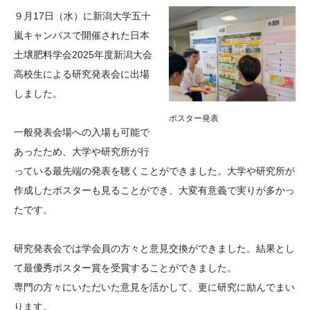
大学院生奨学金
国際学生交流プログラ
役員・評議員
公開情報
９月17日（水）に新潟大学五十
アクセス
ム
よくあるご質問
嵐キャンパスで開催された日本
日本語
English
マイページ
土壌肥料学会2025年度新潟大会
年報一覧
中谷財団レポート
高校生による研究発表会に出場
科学教育振興助成・
サイトマップ
中谷財団アーカイブ
しました。
次世代理系人材育成プ
ログラム助成
ポスター発表
一般発表会場への入場も可能で
あったため、大学や研究所が行
っている最先端の発表を聴くことができました。大学や研究所が
作成したポスターも見ることができ、大変有意義で実りが多かっ
たです。
研究発表会では学会員の方々と意見交換ができました。結果とし
て最優秀ポスター賞を受賞することができました。
専門の方々にいただいた意見を活かして、更に研究に励んでまい
ります。