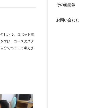
その他情報
40年
交流
中谷
お問い合わせ
大学
学習した後、ロボット車
国際
役員
方を学び、コースのスタ
を自分でつくって考えま
科学
公開
次世
年報
中谷