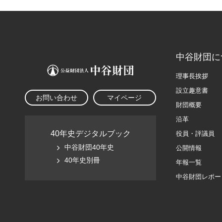
中谷財団に
理事長挨拶
設立趣意書
お問い合わせ
マイページ
財団概要
沿革
40年史デジタルブック
役員・評議員
中谷財団40年史
公開情報
40年史別冊
年報一覧
中谷財団レポー