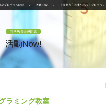
育成プログラム助成
/
活動Now!
/
【坂井市立兵庫小学校】プログラミ
科学教育振興助成
活動Now!
グラミング教室