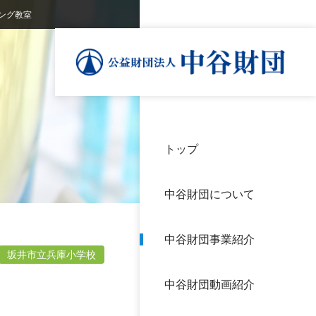
ング教室
トップ
理事
中谷
個人
基本
中谷財団について
設立
神戸
アク
中谷財団事業紹介
財団
長期
坂井市立兵庫小学校
よく
中谷財団動画紹介
沿革
研究
サイ