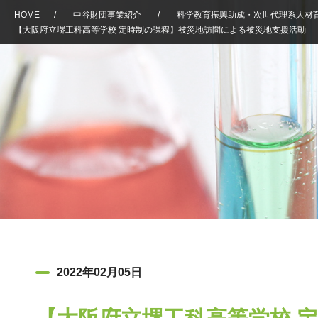
HOME
/
中谷財団事業紹介
/
科学教育振興助成・次世代理系人材
【大阪府立堺工科高等学校 定時制の課程】被災地訪問による被災地支援活動
2022年02月05日