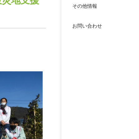
被災地支援
その他情報
40年
交流
中谷
お問い合わせ
大学
国際
役員
科学
公開
次世
年報
中谷