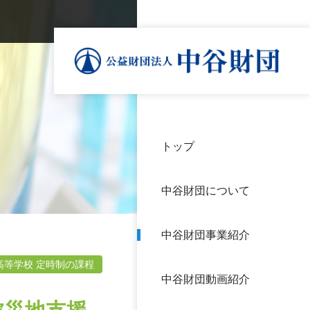
トップ
理事
中谷
個人
基本
中谷財団について
設立
神戸
アク
中谷財団事業紹介
財団
長期
よく
高等学校 定時制の課程
中谷財団動画紹介
沿革
研究
サイ