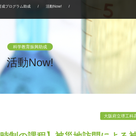
育成プログラム助成
/
活動Now!
/
科学教育振興助成
活動Now!
大阪府立堺工科