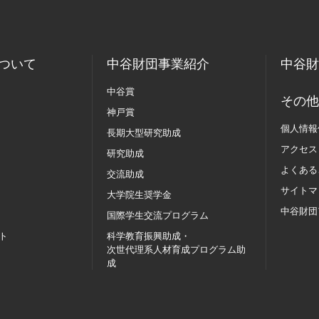
ついて
中谷財団事業紹介
中谷財
中谷賞
その他
神戸賞
個人情報
長期大型研究助成
アクセス
研究助成
よくある
交流助成
サイトマ
大学院生奨学金
中谷財団
国際学生交流
プログラム
ト
科学教育振興助成・
次世代理系人材育成プログラム助
成