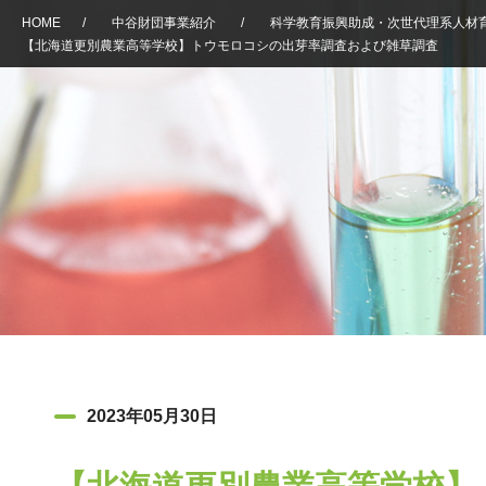
HOME
/
中谷財団事業紹介
/
科学教育振興助成・次世代理系人材
【北海道更別農業高等学校】トウモロコシの出芽率調査および雑草調査
2023年05月30日