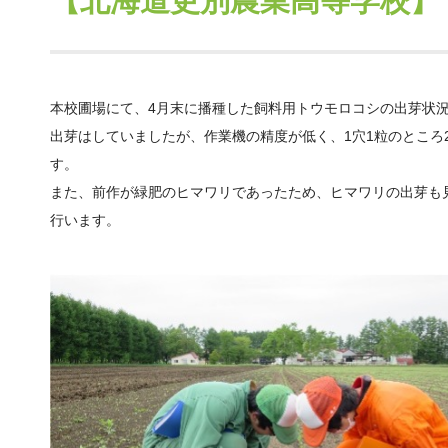
【北海道更別農業高等学校】
本校圃場にて、4月末に播種した飼料用トウモロコシの出芽状況
出芽はしていましたが、作業機の精度が低く、1穴1粒のとこ
す。
また、前作が緑肥のヒマワリであったため、ヒマワリの出芽も
行います。