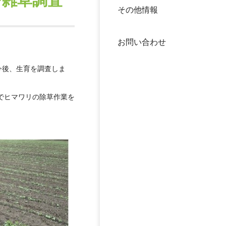
び雑草調査
その他情報
40年
交流
中谷
お問い合わせ
大学
今後、生育を調査しま
国際
役員
でヒマワリの除草作業を
科学
公開
次世
年報
中谷