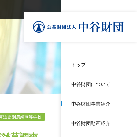
トップ
理事
中谷
個人
基本
中谷財団について
設立
神戸
アク
中谷財団事業紹介
財団
長期
よく
海道更別農業高等学校
中谷財団動画紹介
沿革
研究
サイ