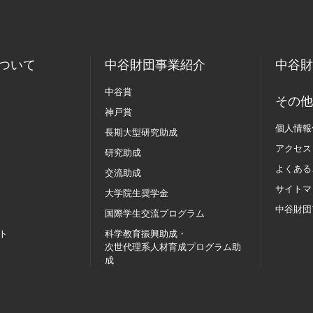
ついて
中谷財団事業紹介
中谷財
中谷賞
その他
神戸賞
個人情報
長期大型研究助成
アクセス
研究助成
よくある
交流助成
サイトマ
大学院生奨学金
中谷財団
国際学生交流
プログラム
ト
科学教育振興助成・
次世代理系人材育成プログラム助
成