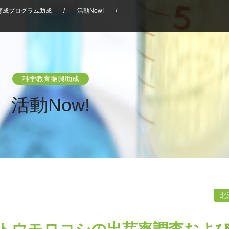
育成プログラム助成
/
活動Now!
/
科学教育振興助成
活動Now!
北