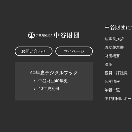
中谷財団に
理事長挨拶
設立趣意書
お問い合わせ
マイページ
財団概要
沿革
40年史デジタルブック
役員・評議員
中谷財団40年史
公開情報
40年史別冊
年報一覧
中谷財団レポー