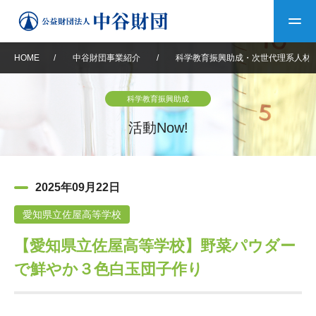
HOME
/
中谷財団事業紹介
/
科学教育振興助成・次世代理系人材
トップ
科学教育振興助成
中谷財団について
活動Now!
中谷財団について
理事長挨拶
中谷財団事業紹介
2025年09月22日
設立趣意書
中谷財団事業紹介
財団概要
中谷賞
中谷財団動画紹介
愛知県立佐屋高等学校
【愛知県立佐屋高等学校】野菜パウダー
40年史デジタルブック
沿革
神戸賞
長期大型研究助成
その他情報
で鮮やか３色白玉団子作り
中谷財団40年史
研究助成
その他情報
交流助成
個人情報保護に関する
お問い合わせ
40年史別冊
基本方針