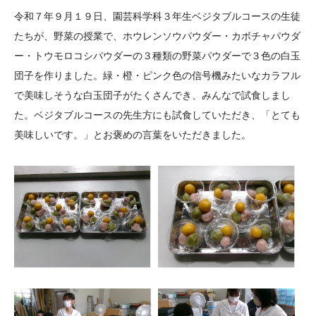
大学院生奨学金
国際学生交流プログラ
役員・評議員
公開情報
令和７年９月１９日、園芸科学科３年生ベジタブルコースの生徒
アクセス
ム
よくあるご質問
たちが、野菜の授業で、ホウレンソウパウダー・カボチャパウダ
日本語
English
マイページ
ー・トウモロコシパウダーの３種類の野菜パウダーで３色の白玉
年報一覧
中谷財団レポート
団子を作りました。緑・橙・ピンク色の信号機みたいなカラフル
科学教育振興助成・
サイトマップ
中谷財団アーカイブ
で美味しそうな白玉団子がたくさんでき、みんなで試食しまし
次世代理系人材育成プ
た。ベジタブルコースの先生方にも試食していただき、「とても
ログラム助成
美味しいです。」とお褒めの言葉をいただきました。