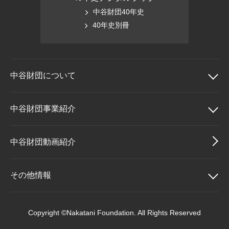
中谷財団40年史
40年史別冊
中谷財団に
ついて
中谷財団について
中谷財団事業紹介
理事長挨拶
中谷財団事業紹介
中谷財団動画紹介
設立趣意書
中谷賞
その他情報
財団概要
神戸賞
その他情報
Copyright ©Nakatani Foundation. All Rights Reserved