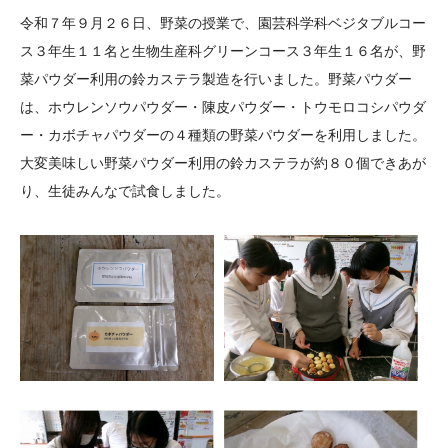
大学院生奨学金
国際学生交流プログラ
役員・評議員
公開情報
令和７年９月２６日、野菜の授業で、園芸科学科ベジタブルコー
アクセス
ム
よくあるご質問
ス３年生１１名と生物生産科グリーンコース３年生１６名が、野
日本語
English
マイページ
菜パウダー利用の鈴カステラ製造を行いました。野菜パウダー
年報一覧
中谷財団レポート
は、ホウレンソウパウダー・陳皮パウダー・トウモロコシパウダ
科学教育振興助成・
サイトマップ
中谷財団アーカイブ
ー・カボチャパウダーの４種類の野菜パウダーを利用しました。
次世代理系人材育成プ
大変美味しい野菜パウダー利用の鈴カステラが約８０個できあが
ログラム助成
り、生徒みんなで試食しました。