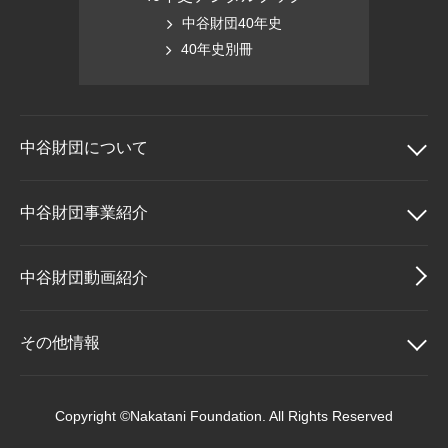
中谷財団40年史
40年史別冊
中谷財団に
ついて
中谷財団について
中谷財団事業紹介
理事長挨拶
中谷財団事業紹介
中谷財団動画紹介
設立趣意書
中谷賞
その他情報
財団概要
神戸賞
その他情報
Copyright ©Nakatani Foundation. All Rights Reserved