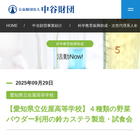
HOME
/
中谷財団事業紹介
/
科学教育振興助成・次世代理系人材
トップ
科学教育振興助成
中谷財団について
活動Now!
中谷財団について
理事長挨拶
中谷財団事業紹介
2025年09月29日
設立趣意書
中谷財団事業紹介
財団概要
中谷賞
中谷財団動画紹介
愛知県立佐屋高等学校
【愛知県立佐屋高等学校】４種類の野菜
40年史デジタルブック
沿革
神戸賞
長期大型研究助成
その他情報
パウダー利用の鈴カステラ製造・試食会
中谷財団40年史
研究助成
その他情報
交流助成
個人情報保護に関する
お問い合わせ
40年史別冊
基本方針