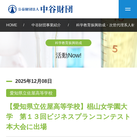
HOME
/
中谷財団事業紹介
/
科学教育振興助成・次世代理系人材
トップ
科学教育振興助成
中谷財団について
活動Now!
中谷財団について
理事長挨拶
中谷財団事業紹介
2025年12月08日
設立趣意書
中谷財団事業紹介
財団概要
中谷賞
中谷財団動画紹介
愛知県立佐屋高等学校
【愛知県立佐屋高等学校】椙山女学園大
40年史デジタルブック
沿革
神戸賞
長期大型研究助成
その他情報
学 第１３回ビジネスプランコンテスト
中谷財団40年史
研究助成
その他情報
交流助成
個人情報保護に関する
本大会に出場
お問い合わせ
40年史別冊
基本方針