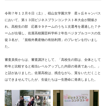
大学院生奨学金
国際学生交流プログラ
役員・評議員
公開情報
アクセス
ム
よくあるご質問
令和７年１２月６日（土）、椙山女学園大学 星ヶ丘キャンパス
日本語
English
マイページ
年報一覧
中谷財団レポート
において、第１３回ビジネスプランコンテスト本大会が開催さ
科学教育振興助成・
サイトマップ
中谷財団アーカイブ
れ、高校生の部 応募９９チームのうち１次選考を通過した７チ
次世代理系人材育成プ
ームが出場し、佐屋高校園芸科学科２年生ベジタブルコースの生
徒３名が、「規格外農産物の有効利用」のプレゼンを行いまし
ログラム助成
た。
審査員長からは、審査講評として、「高校生の部は、全体として
昨年と比較すると相当レベルアップした内容の発表であった。」
と話がありました。佐屋高校は、残念ながら、賞をいただくこと
はできませんでしたが、生徒たちは一生懸命に発表しました。