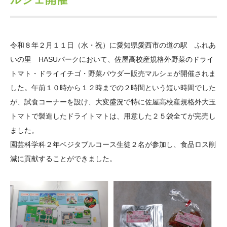
大学院生奨学金
国際学生交流プログラ
役員・評議員
公開情報
アクセス
ム
よくあるご質問
日本語
English
マイページ
年報一覧
中谷財団レポート
令和８年２月１１日（水・祝）に愛知県愛西市の道の駅 ふれあ
科学教育振興助成・
サイトマップ
中谷財団アーカイブ
いの里 HASUパークにおいて、佐屋高校産規格外野菜のドライ
次世代理系人材育成プ
トマト・ドライイチゴ・野菜パウダー販売マルシェが開催されま
ログラム助成
した。午前１０時から１２時までの２時間という短い時間でした
が、試食コーナーを設け、大変盛況で特に佐屋高校産規格外大玉
トマトで製造したドライトマトは、用意した２５袋全てが完売し
ました。
園芸科学科２年ベジタブルコース生徒２名が参加し、食品ロス削
減に貢献することができました。