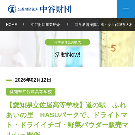
HOME
/
中谷財団事業紹介
/
科学教育振興助成・次世代理系人材
トップ
科学教育振興助成
中谷財団について
活動Now!
中谷財団について
理事長挨拶
中谷財団事業紹介
2026年02月12日
設立趣意書
中谷財団事業紹介
財団概要
中谷賞
中谷財団動画紹介
愛知県立佐屋高等学校
【愛知県立佐屋高等学校】道の駅 ふれ
40年史デジタルブック
沿革
神戸賞
長期大型研究助成
その他情報
あいの里 HASUパークで、ドライトマ
中谷財団40年史
研究助成
その他情報
交流助成
個人情報保護に関する
ト・ドライイチゴ・野菜パウダー販売マ
お問い合わせ
40年史別冊
基本方針
ルシェ開催