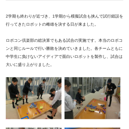
大学院生奨学金
国際学生交流プログラ
役員・評議員
公開情報
アクセス
ム
よくあるご質問
2学期も終わりが近づき、1学期から模擬試合も挟んで試行錯誤を
日本語
English
マイページ
年報一覧
中谷財団レポート
行ってきたロボットの雌雄を決する日が来ました。
科学教育振興助成・
サイトマップ
中谷財団アーカイブ
次世代理系人材育成プ
ロボコン倶楽部の総決算でもある試合の実施です。本当のロボコ
ンと同じルールで行い勝敗を決めていきました。各チームともに
ログラム助成
中学生に負けないアイディアで面白いロボットを製作し、試合は
大いに盛り上がりました。