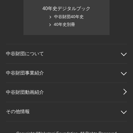
40年史デジタルブック
中谷財団40年史
40年史別冊
中谷財団に
ついて
中谷財団について
中谷財団事業紹介
理事長挨拶
中谷財団事業紹介
中谷財団動画紹介
設立趣意書
中谷賞
その他情報
財団概要
神戸賞
その他情報