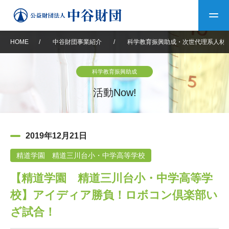
HOME
/
中谷財団事業紹介
/
科学教育振興助成・次世代理系人材
トップ
科学教育振興助成
中谷財団について
活動Now!
中谷財団について
理事長挨拶
中谷財団事業紹介
2019年12月21日
設立趣意書
中谷財団事業紹介
財団概要
中谷賞
中谷財団動画紹介
精道学園 精道三川台小・中学高等学校
【精道学園 精道三川台小・中学高等学
40年史デジタルブック
沿革
神戸賞
長期大型研究助成
その他情報
校】アイディア勝負！ロボコン倶楽部い
中谷財団40年史
研究助成
その他情報
交流助成
個人情報保護に関する
ざ試合！
お問い合わせ
40年史別冊
基本方針