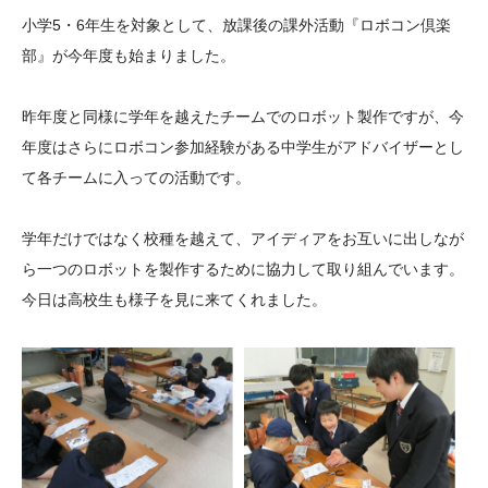
大学院生奨学金
国際学生交流プログラ
役員・評議員
公開情報
小学5・6年生を対象として、放課後の課外活動『ロボコン倶楽
アクセス
ム
よくあるご質問
部』が今年度も始まりました。
日本語
English
マイページ
年報一覧
中谷財団レポート
昨年度と同様に学年を越えたチームでのロボット製作ですが、今
科学教育振興助成・
サイトマップ
中谷財団アーカイブ
年度はさらにロボコン参加経験がある中学生がアドバイザーとし
次世代理系人材育成プ
て各チームに入っての活動です。
ログラム助成
学年だけではなく校種を越えて、アイディアをお互いに出しなが
ら一つのロボットを製作するために協力して取り組んでいます。
今日は高校生も様子を見に来てくれました。