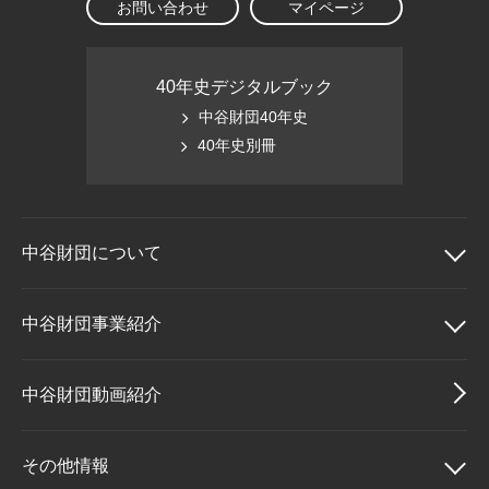
お問い合わせ
マイページ
40年史デジタルブック
中谷財団40年史
40年史別冊
中谷財団に
ついて
中谷財団について
中谷財団事業紹介
理事長挨拶
中谷財団事業紹介
中谷財団動画紹介
設立趣意書
中谷賞
その他情報