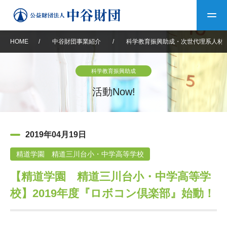
HOME
/
中谷財団事業紹介
/
科学教育振興助成・次世代理系人材
トップ
科学教育振興助成
中谷財団について
活動Now!
中谷財団について
理事長挨拶
中谷財団事業紹介
2019年04月19日
設立趣意書
中谷財団事業紹介
財団概要
中谷賞
中谷財団動画紹介
精道学園 精道三川台小・中学高等学校
【精道学園 精道三川台小・中学高等学
40年史デジタルブック
沿革
神戸賞
長期大型研究助成
その他情報
校】2019年度『ロボコン倶楽部』始動！
中谷財団40年史
研究助成
その他情報
交流助成
個人情報保護に関する
お問い合わせ
40年史別冊
基本方針