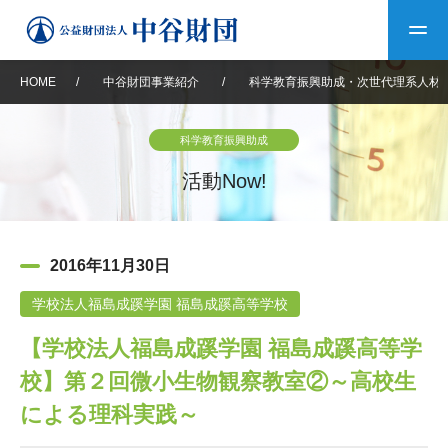
HOME
/
中谷財団事業紹介
/
科学教育振興助成・次世代理系人材
トップ
科学教育振興助成
中谷財団について
活動Now!
中谷財団について
理事長挨拶
中谷財団事業紹介
2016年11月30日
設立趣意書
中谷財団事業紹介
財団概要
中谷賞
中谷財団動画紹介
学校法人福島成蹊学園 福島成蹊高等学校
【学校法人福島成蹊学園 福島成蹊高等学
40年史デジタルブック
沿革
神戸賞
長期大型研究助成
その他情報
校】第２回微小生物観察教室②～高校生
中谷財団40年史
研究助成
その他情報
交流助成
個人情報保護に関する
による理科実践～
お問い合わせ
40年史別冊
基本方針