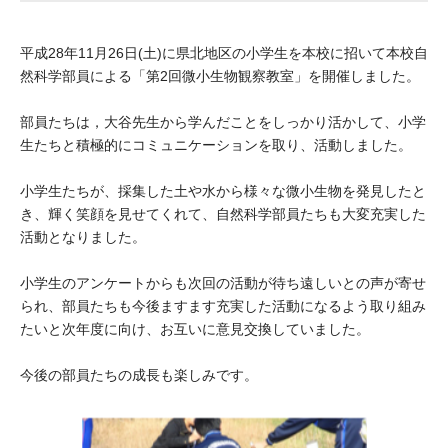
大学院生奨学金
国際学生交流プログラ
役員・評議員
公開情報
アクセス
ム
よくあるご質問
平成28年11月26日(土)に県北地区の小学生を本校に招いて本校自
日本語
English
マイページ
然科学部員による「第2回微小生物観察教室」を開催しました。
年報一覧
中谷財団レポート
科学教育振興助成・
サイトマップ
中谷財団アーカイブ
部員たちは，大谷先生から学んだことをしっかり活かして、小学
次世代理系人材育成プ
生たちと積極的にコミュニケーションを取り、活動しました。
ログラム助成
小学生たちが、採集した土や水から様々な微小生物を発見したと
き、輝く笑顔を見せてくれて、自然科学部員たちも大変充実した
活動となりました。
小学生のアンケートからも次回の活動が待ち遠しいとの声が寄せ
られ、部員たちも今後ますます充実した活動になるよう取り組み
たいと次年度に向け、お互いに意見交換していました。
今後の部員たちの成長も楽しみです。