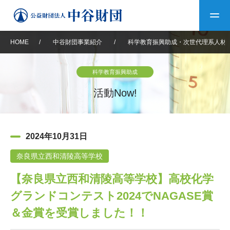
HOME
/
中谷財団事業紹介
/
科学教育振興助成・次世代理系人材
トップ
科学教育振興助成
中谷財団について
活動Now!
中谷財団について
理事長挨拶
中谷財団事業紹介
2024年10月31日
設立趣意書
中谷財団事業紹介
財団概要
中谷賞
中谷財団動画紹介
奈良県立西和清陵高等学校
【奈良県立西和清陵高等学校】高校化学
40年史デジタルブック
沿革
神戸賞
長期大型研究助成
その他情報
グランドコンテスト2024でNAGASE賞
中谷財団40年史
研究助成
その他情報
交流助成
個人情報保護に関する
＆金賞を受賞しました！！
お問い合わせ
40年史別冊
基本方針