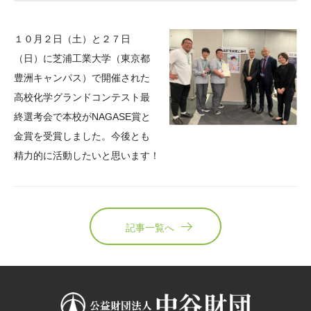
大学院生奨学金
国際学生交流プログラ
役員・評議員
公開情報
アクセス
ム
よくあるご質問
１０月２日（土）と２７日
日本語
English
マイページ
年報一覧
中谷財団レポート
（日）に芝浦工業大学（東京都
科学教育振興助成・
サイトマップ
中谷財団アーカイブ
豊洲キャンパス）で開催された
次世代理系人材育成プ
高校化学グランドコンテスト最
終選考会で本校が
NAGASE
賞と
ログラム助成
金賞を受賞しました。今後とも
精力的に活動したいと思います！
記事一覧へ