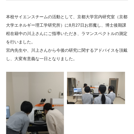
大学院生奨学金
国際学生交流プログラ
役員・評議員
公開情報
アクセス
ム
よくあるご質問
本校サイエンスチームの活動として、京都大学宮内研究室（京都
日本語
English
マイページ
年報一覧
中谷財団レポート
大学エネルギー理工学研究所）に8月27日お邪魔し、博士後期課
科学教育振興助成・
サイトマップ
中谷財団アーカイブ
程在籍中の川上さんにご指導いただき、ラマンスペクトルの測定
次世代理系人材育成プ
を行いました。
宮内先生や、川上さんから今後の研究に関するアドバイスを頂戴
ログラム助成
し、大変有意義な一日となりました。