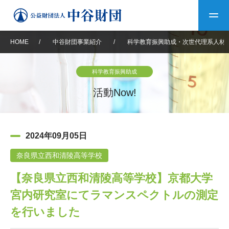
HOME
/
中谷財団事業紹介
/
科学教育振興助成・次世代理系人材
トップ
科学教育振興助成
中谷財団について
活動Now!
中谷財団について
理事長挨拶
中谷財団事業紹介
2024年09月05日
設立趣意書
中谷財団事業紹介
財団概要
中谷賞
中谷財団動画紹介
奈良県立西和清陵高等学校
【奈良県立西和清陵高等学校】京都大学
40年史デジタルブック
沿革
神戸賞
長期大型研究助成
その他情報
宮内研究室にてラマンスペクトルの測定
中谷財団40年史
研究助成
その他情報
交流助成
個人情報保護に関する
を行いました
お問い合わせ
40年史別冊
基本方針