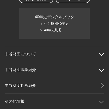
40年史デジタルブック
中谷財団40年史
40年史別冊
中谷財団に
ついて
中谷財団について
中谷財団事業紹介
理事長挨拶
中谷財団事業紹介
中谷財団動画紹介
設立趣意書
中谷賞
その他情報