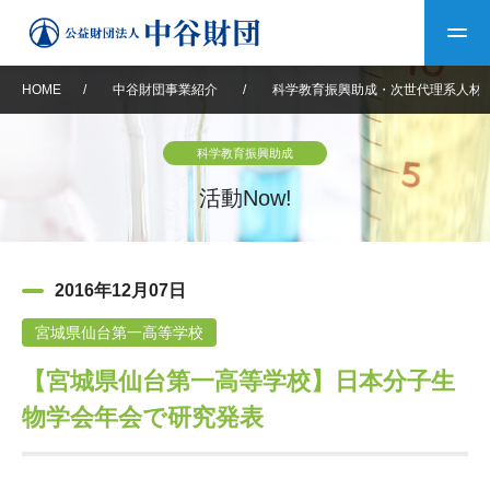
HOME
/
中谷財団事業紹介
/
科学教育振興助成・次世代理系人材
トップ
科学教育振興助成
中谷財団について
活動Now!
中谷財団について
理事長挨拶
中谷財団事業紹介
2016年12月07日
設立趣意書
中谷財団事業紹介
財団概要
中谷賞
中谷財団動画紹介
宮城県仙台第一高等学校
【宮城県仙台第一高等学校】日本分子生
40年史デジタルブック
沿革
神戸賞
長期大型研究助成
その他情報
物学会年会で研究発表
中谷財団40年史
研究助成
その他情報
交流助成
個人情報保護に関する
お問い合わせ
40年史別冊
基本方針