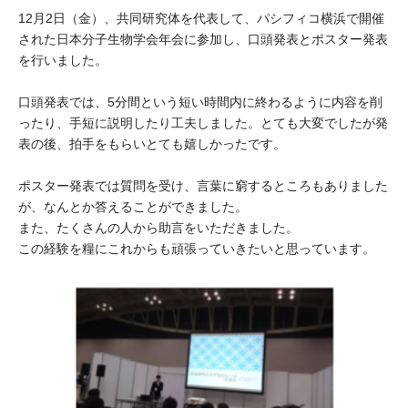
大学院生奨学金
国際学生交流プログラ
12月2日（金）、共同研究体を代表して、パシフィコ横浜で開催
役員・評議員
公開情報
された日本分子生物学会年会に参加し、口頭発表とポスター発表
アクセス
ム
よくあるご質問
日本語
English
マイページ
を行いました。
年報一覧
中谷財団レポート
科学教育振興助成・
サイトマップ
中谷財団アーカイブ
口頭発表では、5分間という短い時間内に終わるように内容を削
ったり、手短に説明したり工夫しました。とても大変でしたが発
次世代理系人材育成プ
表の後、拍手をもらいとても嬉しかったです。
ログラム助成
ポスター発表では質問を受け、言葉に窮するところもありました
が、なんとか答えることができました。
また、たくさんの人から助言をいただきました。
この経験を糧にこれからも頑張っていきたいと思っています。