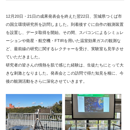
大学院生奨学金
国際学生交流プログラ
役員・評議員
公開情報
アクセス
ム
よくあるご質問
12月20日・21日の成果発表会を終えた翌22日、茨城県つくば市
日本語
English
マイページ
年報一覧
中谷財団レポート
の国立環境研究所を訪問しました。到着後すぐに自作の観測装置
科学教育振興助成・
サイトマップ
中谷財団アーカイブ
を設置し、データ取得を開始。その間、スパコンによるシミュレ
次世代理系人材育成プ
ーションや衛星・航空機・FTIRを用いた温室効果ガスの観測な
ど、最前線の研究に関するレクチャーを受け、実験室も見学させ
ログラム助成
ていただきました。
研究者の皆さんの情熱を肌で感じた経験は、生徒たちにとって大
きな刺激となりました。発表会とこの訪問で得た知見を糧に、今
後の観測活動をさらに深化させていきます。