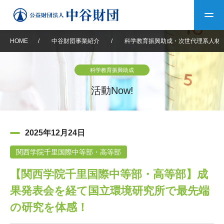
HOME
/
中谷財団事業紹介
/
科学教育振興助成・次世代理系人材
トップ
科学教育振興助成
中谷財団について
活動Now!
中谷財団について
理事長挨拶
中谷財団事業紹介
2025年12月24日
設立趣意書
中谷財団事業紹介
財団概要
中谷賞
中谷財団動画紹介
関西学院千里国際中等部・高等部
【関西学院千里国際中等部・高等部】成
40年史デジタルブック
沿革
神戸賞
長期大型研究助成
その他情報
果発表会を経て国立環境研究所で最先端
中谷財団40年史
研究助成
その他情報
交流助成
個人情報保護に関する
の研究を体感！
お問い合わせ
40年史別冊
基本方針