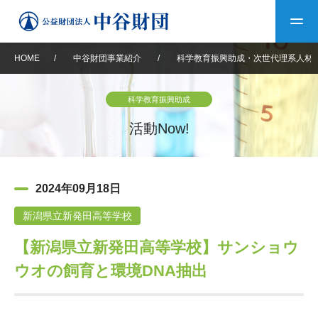
HOME
/
中谷財団事業紹介
/
科学教育振興助成・次世代理系人材
トップ
科学教育振興助成
中谷財団について
活動Now!
中谷財団について
理事長挨拶
中谷財団事業紹介
2024年09月18日
設立趣意書
中谷財団事業紹介
財団概要
中谷賞
中谷財団動画紹介
新潟県立新発田高等学校
【新潟県立新発田高等学校】サンショウ
40年史デジタルブック
沿革
神戸賞
長期大型研究助成
その他情報
ウオの飼育と環境DNA抽出
中谷財団40年史
研究助成
その他情報
交流助成
個人情報保護に関する
お問い合わせ
40年史別冊
基本方針