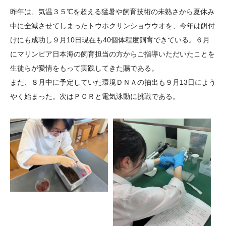
大学院生奨学金
国際学生交流プログラ
役員・評議員
公開情報
昨年は、気温３５℃を超える猛暑や飼育技術の未熟さから夏休み
アクセス
ム
よくあるご質問
中に全滅させてしまったトウホクサンショウウオを、今年は餌付
日本語
English
マイページ
けにも成功し９月10日現在も40個体程度飼育できている。６月
年報一覧
中谷財団レポート
にマリンピア日本海の飼育担当の方からご指導いただいたことを
科学教育振興助成・
サイトマップ
中谷財団アーカイブ
生徒らが愛情をもって実践してきた賜である。
次世代理系人材育成プ
また、８月中に予定していた環境ＤＮＡの抽出も９月13日によう
ログラム助成
やく始まった。次はＰＣＲと電気泳動に挑戦である。