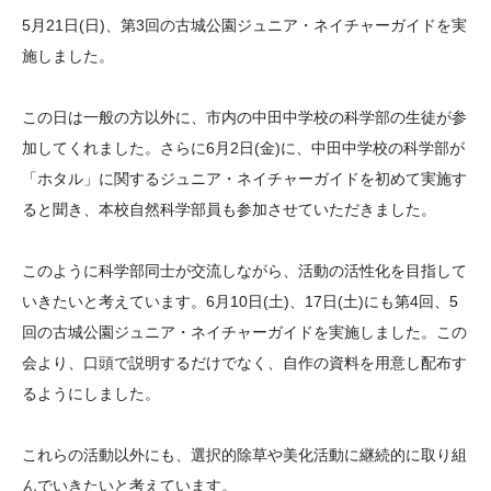
大学院生奨学金
国際学生交流プログラ
役員・評議員
公開情報
5月21日(日)、第3回の古城公園ジュニア・ネイチャーガイドを実
アクセス
ム
よくあるご質問
施しました。
日本語
English
マイページ
年報一覧
中谷財団レポート
この日は一般の方以外に、市内の中田中学校の科学部の生徒が参
科学教育振興助成・
サイトマップ
中谷財団アーカイブ
加してくれました。さらに6月2日(金)に、中田中学校の科学部が
次世代理系人材育成プ
「ホタル」に関するジュニア・ネイチャーガイドを初めて実施す
ログラム助成
ると聞き、本校自然科学部員も参加させていただきました。
このように科学部同士が交流しながら、活動の活性化を目指して
いきたいと考えています。6月10日(土)、17日(土)にも第4回、5
回の古城公園ジュニア・ネイチャーガイドを実施しました。この
会より、口頭で説明するだけでなく、自作の資料を用意し配布す
るようにしました。
これらの活動以外にも、選択的除草や美化活動に継続的に取り組
んでいきたいと考えています。