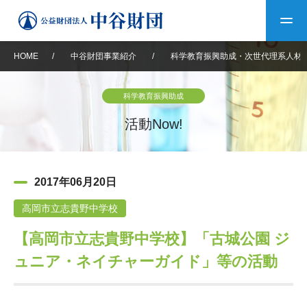
HOME
/
中谷財団事業紹介
/
科学教育振興助成・次世代理系人材
トップ
科学教育振興助成
中谷財団について
活動Now!
中谷財団について
理事長挨拶
中谷財団事業紹介
2017年06月20日
設立趣意書
中谷財団事業紹介
財団概要
中谷賞
中谷財団動画紹介
高岡市立志貴野中学校
【高岡市立志貴野中学校】「古城公園 ジ
40年史デジタルブック
沿革
神戸賞
長期大型研究助成
その他情報
ュニア・ネイチャーガイド」等の活動
中谷財団40年史
研究助成
その他情報
交流助成
個人情報保護に関する
お問い合わせ
40年史別冊
基本方針