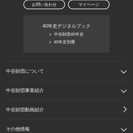
お問い合わせ
マイページ
40年史デジタルブック
中谷財団40年史
40年史別冊
中谷財団に
ついて
中谷財団について
中谷財団事業紹介
理事長挨拶
中谷財団事業紹介
中谷財団動画紹介
設立趣意書
中谷賞
その他情報