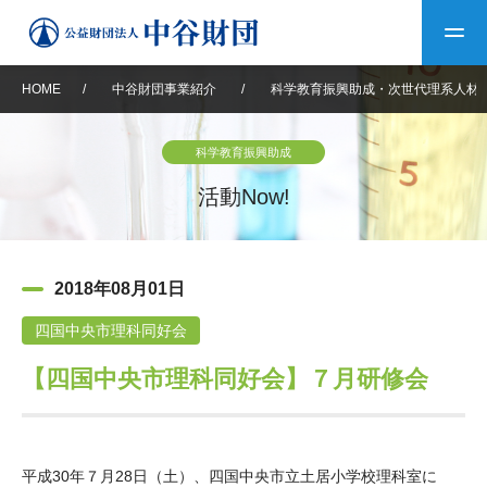
HOME
/
中谷財団事業紹介
/
科学教育振興助成・次世代理系人材
トップ
科学教育振興助成
中谷財団について
活動Now!
中谷財団について
理事長挨拶
中谷財団事業紹介
2018年08月01日
設立趣意書
中谷財団事業紹介
財団概要
中谷賞
中谷財団動画紹介
四国中央市理科同好会
【四国中央市理科同好会】７月研修会
40年史デジタルブック
沿革
神戸賞
長期大型研究助成
その他情報
中谷財団40年史
研究助成
その他情報
交流助成
個人情報保護に関する
お問い合わせ
40年史別冊
基本方針
平成30年７月28日（土）、四国中央市立土居小学校理科室に