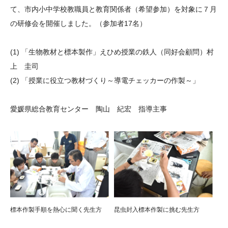
て、市内小中学校教職員と教育関係者（希望参加）を対象に７月
大学院生奨学金
国際学生交流プログラ
役員・評議員
公開情報
の研修会を開催しました。（参加者17名）
アクセス
ム
よくあるご質問
日本語
English
マイページ
年報一覧
中谷財団レポート
(1) 「生物教材と標本製作」えひめ授業の鉄人（同好会顧問）村
科学教育振興助成・
サイトマップ
中谷財団アーカイブ
上 圭司
次世代理系人材育成プ
(2) 「授業に役立つ教材づくり～導電チェッカーの作製～」
ログラム助成
愛媛県総合教育センター 陶山 紀宏 指導主事
標本作製手順を熱心に聞く先生方
昆虫封入標本作製に挑む先生方