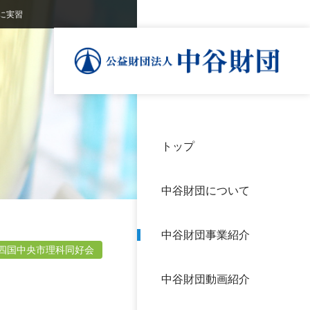
に実習
トップ
理事
中谷
個人
基本
中谷財団について
設立
神戸
アク
中谷財団事業紹介
財団
長期
四国中央市理科同好会
よく
中谷財団動画紹介
沿革
研究
サイ