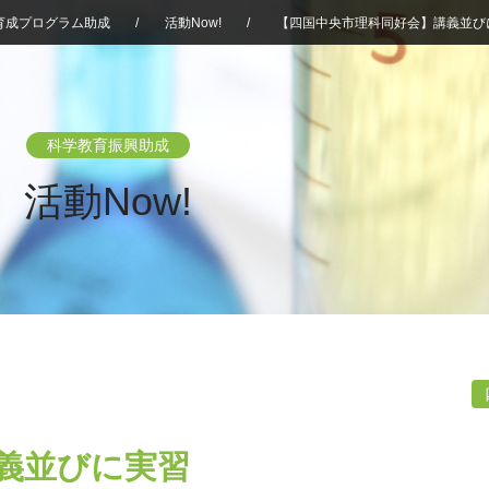
育成プログラム助成
/
活動Now!
/
【四国中央市理科同好会】講義並び
科学教育振興助成
活動Now!
義並びに実習