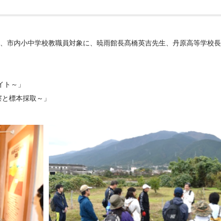
にて、市内小中学校教職員対象に、暁雨館長髙橋英吉先生、丹原高等学校
イト～」
察と標本採取～」