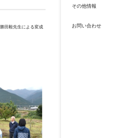
その他情報
40年
交流
中谷
お問い合わせ
大学
長勝田毅先生による変成
国際
役員
科学
公開
次世
年報
中谷