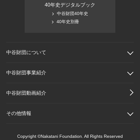
40年史デジタルブック
中谷財団40年史
40年史別冊
中谷財団に
ついて
中谷財団について
中谷財団事業紹介
理事長挨拶
中谷財団事業紹介
中谷財団動画紹介
設立趣意書
中谷賞
その他情報
財団概要
神戸賞
その他情報
Copyright ©Nakatani Foundation. All Rights Reserved