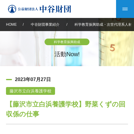
HOME
/
中谷財団事業紹介
/
科学教育振興助成・次世代理系人材
トップ
科学教育振興助成
中谷財団について
活動Now!
中谷財団について
理事長挨拶
中谷財団事業紹介
2023年07月27日
設立趣意書
中谷財団事業紹介
財団概要
中谷賞
中谷財団動画紹介
藤沢市立白浜養護学校
【藤沢市立白浜養護学校】野菜くずの回
40年史デジタルブック
沿革
神戸賞
長期大型研究助成
その他情報
収係の仕事
中谷財団40年史
研究助成
その他情報
交流助成
個人情報保護に関する
お問い合わせ
40年史別冊
基本方針