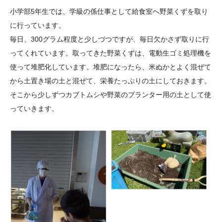
大学院生奨学金
国際学生交流プログラ
役員・評議員
公開情報
小学部
5
年生では、学級の係仕事として給食室へ野菜くずを取り
アクセス
ム
よくあるご質問
に行っています。
日本語
English
マイページ
毎日、
300
グラム程度と少しづつですが、毎日欠かさず取りに行
年報一覧
中谷財団レポート
ってくれています。取ってきた野菜くずは、電動生ゴミ処理機を
科学教育振興助成・
サイトマップ
中谷財団アーカイブ
使って堆肥化しています。堆肥になったら、米ぬかとよく混ぜて
次世代理系人材育成プ
から土置き場の土と混ぜて、栄養たっぷりの土にしておきます。
ログラム助成
そこから少しずつカブトムシや野菜のプランター用の土として使
っていきます。