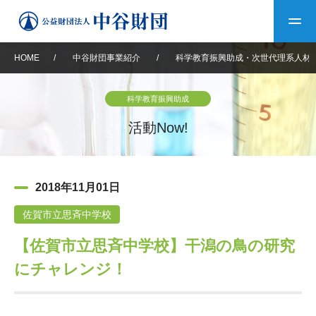
HOME
/
中谷財団事業紹介
/
科学教育振興助成・次世代理系人材
トップ
科学教育振興助成
中谷財団について
活動Now!
中谷財団について
理事長挨拶
中谷財団事業紹介
2018年11月01日
設立趣意書
中谷財団事業紹介
財団概要
中谷賞
中谷財団動画紹介
佐賀市立思斉中学校
【佐賀市立思斉中学校】干潟の鳥の研究
40年史デジタルブック
沿革
神戸賞
長期大型研究助成
その他情報
にチャレンジ！
中谷財団40年史
研究助成
その他情報
交流助成
個人情報保護に関する
お問い合わせ
40年史別冊
基本方針