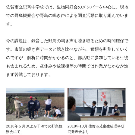
大学院生奨学金
国際学生交流プログラ
役員・評議員
公開情報
佐賀市立思斉中学校では、生物同好会のメンバーを中心に、現地
アクセス
ム
よくあるご質問
での野鳥観察会や野鳥の鳴き声による調査活動に取り組んでいま
日本語
English
マイページ
す。
年報一覧
中谷財団レポート
科学教育振興助成・
サイトマップ
中谷財団アーカイブ
今の課題は、録音した野鳥の鳴き声を聴き取るための時間確保で
次世代理系人材育成プ
す。市販の鳴き声データと聴き比べながら、種類を判別していく
ログラム助成
のですが、解析に時間がかかるのと、部活動に参加している生徒
も含まれるため、昼休みや放課後等の時間では作業がなかなか進
まず苦戦しております。
2018年５月 東よか干潟での野鳥観
2018年10月 佐賀市児童生徒理科研
察会にて
究発表会より