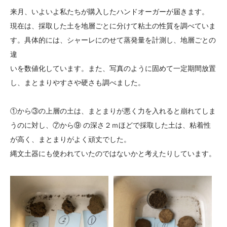
大学院生奨学金
国際学生交流プログラ
役員・評議員
公開情報
来月、いよいよ私たちが購入したハンドオーガーが届きます。
アクセス
ム
よくあるご質問
現在は、採取した土を地層ごとに分けて粘土の性質を調べていま
日本語
English
マイページ
す。具体的には、シャーレにのせて蒸発量を計測し、地層ごとの
年報一覧
中谷財団レポート
違
科学教育振興助成・
サイトマップ
中谷財団アーカイブ
いを数値化しています。また、写真のように固めて一定期間放置
次世代理系人材育成プ
し、まとまりやすさや硬さも調べました。
ログラム助成
①から③の上層の土は、まとまりが悪く力を入れると崩れてしま
うのに対し、⑦から⑨ の深さ２ｍほどで採取した土は、粘着性
が高く、まとまりがよく頑丈でした。
縄文土器にも使われていたのではないかと考えたりしています。