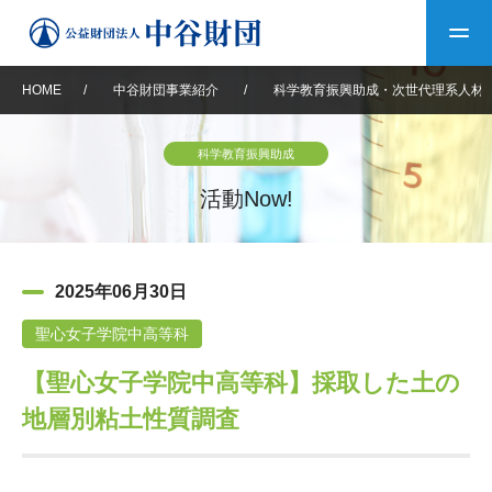
HOME
/
中谷財団事業紹介
/
科学教育振興助成・次世代理系人材
トップ
科学教育振興助成
中谷財団について
活動Now!
中谷財団について
理事長挨拶
中谷財団事業紹介
2025年06月30日
設立趣意書
中谷財団事業紹介
財団概要
中谷賞
中谷財団動画紹介
聖心女子学院中高等科
【聖心女子学院中高等科】採取した土の
40年史デジタルブック
沿革
神戸賞
長期大型研究助成
その他情報
地層別粘土性質調査
中谷財団40年史
研究助成
その他情報
交流助成
個人情報保護に関する
お問い合わせ
40年史別冊
基本方針