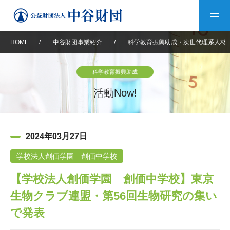
HOME
/
中谷財団事業紹介
/
科学教育振興助成・次世代理系人材
トップ
科学教育振興助成
中谷財団について
活動Now!
中谷財団について
理事長挨拶
中谷財団事業紹介
2024年03月27日
設立趣意書
中谷財団事業紹介
財団概要
中谷賞
中谷財団動画紹介
学校法人創価学園 創価中学校
【学校法人創価学園 創価中学校】東京
40年史デジタルブック
沿革
神戸賞
長期大型研究助成
その他情報
生物クラブ連盟・第56回生物研究の集い
中谷財団40年史
研究助成
その他情報
交流助成
個人情報保護に関する
で発表
お問い合わせ
40年史別冊
基本方針