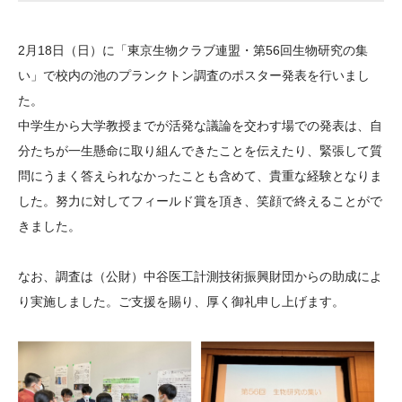
大学院生奨学金
国際学生交流プログラ
役員・評議員
公開情報
アクセス
ム
よくあるご質問
2月18日（日）に「東京生物クラブ連盟・第56回生物研究の集
日本語
English
マイページ
年報一覧
中谷財団レポート
い」で校内の池のプランクトン調査のポスター発表を行いまし
科学教育振興助成・
サイトマップ
中谷財団アーカイブ
た。
次世代理系人材育成プ
中学生から大学教授までが活発な議論を交わす場での発表は、自
分たちが一生懸命に取り組んできたことを伝えたり、緊張して質
ログラム助成
問にうまく答えられなかったことも含めて、貴重な経験となりま
した。努力に対してフィールド賞を頂き、笑顔で終えることがで
きました。
なお、調査は（公財）中谷医工計測技術振興財団からの助成によ
り実施しました。ご支援を賜り、厚く御礼申し上げます。