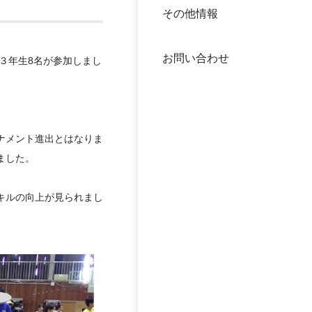
その他情報
40年
交流
中谷
お問い合わせ
大学
３年生
8
名が参加しまし
国際
役員
ナメント進出とはなりま
科学
公開
ました。
次世
年報
キルの向上が見られまし
中谷