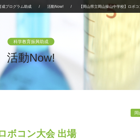
育成プログラム助成
/
活動Now!
/
【岡山県立岡山操山中学校】ロボコ
科学教育振興助成
活動Now!
岡
ロボコン大会 出場