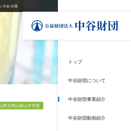
ン大会 出場
トップ
理事
中谷
個人
基本
中谷財団について
設立
神戸
アク
中谷財団事業紹介
財団
長期
山県立岡山操山中学校
よく
中谷財団動画紹介
沿革
研究
サイ