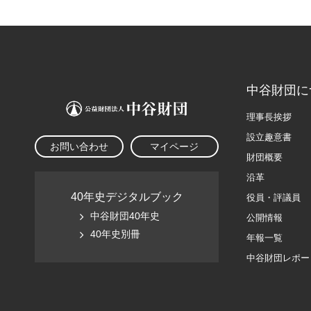
中谷財団に
理事長挨拶
設立趣意書
お問い合わせ
マイページ
財団概要
沿革
40年史デジタルブック
役員・評議員
中谷財団40年史
公開情報
40年史別冊
年報一覧
中谷財団レポー