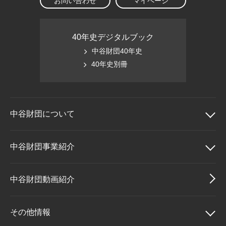
お問い合わせ
マイページ
40年史デジタルブック
中谷財団40年史
40年史別冊
中谷財団に
ついて
中谷財団について
中谷財団事業紹介
理事長挨拶
中谷財団事業紹介
中谷財団動画紹介
設立趣意書
中谷賞
その他情報