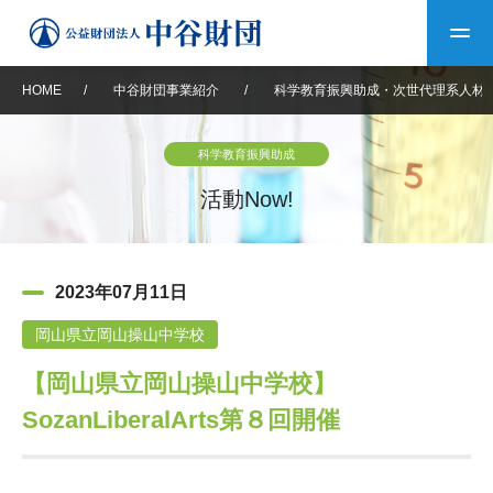
HOME
/
中谷財団事業紹介
/
科学教育振興助成・次世代理系人材
トップ
科学教育振興助成
中谷財団について
活動Now!
中谷財団について
理事長挨拶
中谷財団事業紹介
2023年07月11日
設立趣意書
中谷財団事業紹介
財団概要
中谷賞
中谷財団動画紹介
岡山県立岡山操山中学校
【岡山県立岡山操山中学校】
40年史デジタルブック
沿革
神戸賞
長期大型研究助成
その他情報
SozanLiberalArts第８回開催
中谷財団40年史
研究助成
その他情報
交流助成
個人情報保護に関する
お問い合わせ
40年史別冊
基本方針