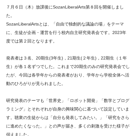
大学院生奨学金
国際学生交流プログラ
役員・評議員
公開情報
７月６日（木）放課後にSozanLiberalArts第８回を開催しまし
アクセス
ム
よくあるご質問
た。
日本語
English
マイページ
SozanLiberalArtsとは、「自由で独創的な議論の場」をテーマ
年報一覧
中谷財団レポート
に、生徒が企画・運営を行う校内自主研究発表会です。2023年
科学教育振興助成・
サイトマップ
中谷財団アーカイブ
度では第２回となります。
次世代理系人材育成プ
ログラム助成
発表者は３名、20期生(3年生)，21期生(２年生)，22期生（１年
生）が各１名ずつでした。これまで20期生のみの研究発表会でし
たが、今回は各学年からの発表者がおり、学年から学校全体へ活
動のひろがりが見られました。
研究発表のテーマも「世界史」「ロボット開発」「数学とプログ
ラミング」とそれぞれが自身の興味関心に基づいて設定していま
す。聴衆の生徒からは「自分も発表してみたい。」「研究をさら
に進めたくなった。」との声が届き、多くの刺激を受けた様子が
伺えました。