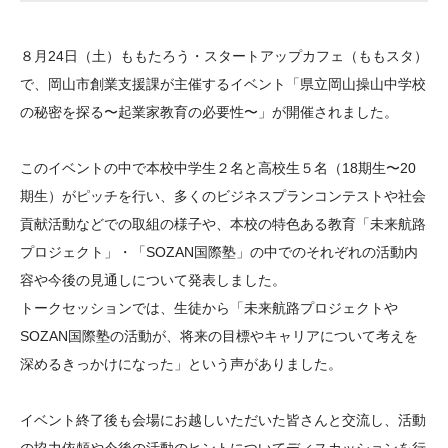
大学院生奨学金
国際学生交流プログラ
役員・評議員
公開情報
アクセス
ム
よくあるご質問
８月24日（土）ももたろう・スタートアップカフェ（ももスタ）
日本語
English
マイページ
年報一覧
中谷財団レポート
で、岡山市創業支援課が主催するイベント「県立岡山操山中学校
科学教育振興助成・
サイトマップ
中谷財団アーカイブ
の秘密を探る〜起業家教育の必要性〜」が開催されました。
次世代理系人材育成プ
このイベントの中で本校中学生２名と高校生５名（18期生〜20
ログラム助成
期生）がピッチを行い、多くのビジネスプランコンテストや社会
貢献活動などでの取組の様子や、本校の特色ある教育「未来航路
プロジェクト」・「SOZAN国際塾」の中でのそれぞれの活動内
容や今後の見通しについて発表しました。
トークセッションでは、生徒から「未来航路プロジェクトや
SOZAN国際塾の活動が、将来の目標やキャリアについて考えを
深めるきっかけになった」という声がありました。
イベント終了後も会場にお越しいただいた皆さんと交流し、活動