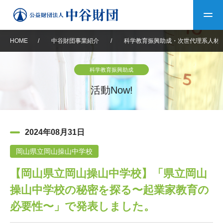
HOME
/
中谷財団事業紹介
/
科学教育振興助成・次世代理系人材
トップ
科学教育振興助成
中谷財団について
活動Now!
中谷財団について
理事長挨拶
中谷財団事業紹介
2024年08月31日
設立趣意書
中谷財団事業紹介
財団概要
中谷賞
中谷財団動画紹介
岡山県立岡山操山中学校
【岡山県立岡山操山中学校】「県立岡山
40年史デジタルブック
沿革
神戸賞
長期大型研究助成
その他情報
操山中学校の秘密を探る〜起業家教育の
中谷財団40年史
研究助成
その他情報
交流助成
個人情報保護に関する
必要性〜」で発表しました。
お問い合わせ
40年史別冊
基本方針