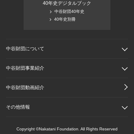
40年史デジタルブック
中谷財団40年史
40年史別冊
中谷財団に
ついて
中谷財団について
中谷財団事業紹介
理事長挨拶
中谷財団事業紹介
中谷財団動画紹介
設立趣意書
中谷賞
その他情報
財団概要
神戸賞
その他情報
Copyright ©Nakatani Foundation. All Rights Reserved