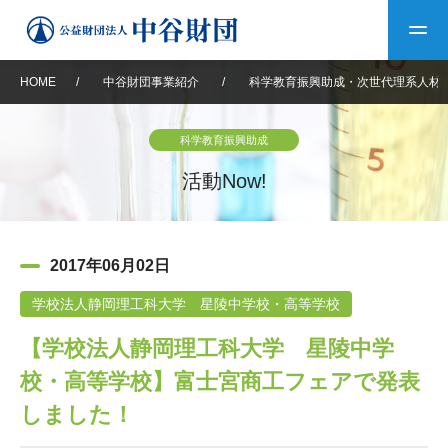
HOME
/
中谷財団事業紹介
/
科学教育振興助成・次世代理系人材
トップ
科学教育振興助成
中谷財団について
活動Now!
中谷財団について
理事長挨拶
中谷財団事業紹介
2017年06月02日
設立趣意書
中谷財団事業紹介
財団概要
中谷賞
中谷財団動画紹介
学校法人静岡理工科大学 星陵中学校・高等学校
【学校法人静岡理工科大学 星陵中学
40年史デジタルブック
沿革
神戸賞
長期大型研究助成
その他情報
校・高等学校】富士宮商工フェアで発表
中谷財団40年史
研究助成
その他情報
交流助成
個人情報保護に関する
しました！
お問い合わせ
40年史別冊
基本方針