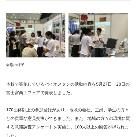
大学院生奨学金
国際学生交流プログラ
役員・評議員
公開情報
アクセス
ム
よくあるご質問
日本語
English
マイページ
年報一覧
中谷財団レポート
科学教育振興助成・
サイトマップ
中谷財団アーカイブ
次世代理系人材育成プ
ログラム助成
会場の様子
本校で実施しているバイオメタンの活動内容を5月27日・28日の
富士宮商工フェアで発表しました。
170団体以上の参加登録があり、地域の会社、主婦、学生の方々
との貴重な意見交換ができました。また、地域の方々の環境に関
する意識調査アンケートを実施し、100人以上の回答が得られま
した。