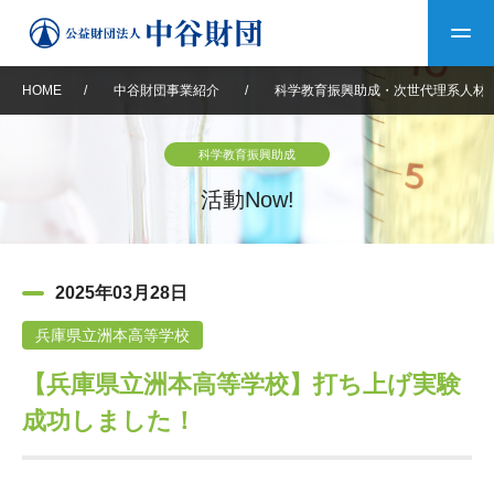
HOME
/
中谷財団事業紹介
/
科学教育振興助成・次世代理系人材
トップ
科学教育振興助成
中谷財団について
活動Now!
中谷財団について
理事長挨拶
中谷財団事業紹介
2025年03月28日
設立趣意書
中谷財団事業紹介
財団概要
中谷賞
中谷財団動画紹介
兵庫県立洲本高等学校
【兵庫県立洲本高等学校】打ち上げ実験
40年史デジタルブック
沿革
神戸賞
長期大型研究助成
その他情報
成功しました！
中谷財団40年史
研究助成
その他情報
交流助成
個人情報保護に関する
お問い合わせ
40年史別冊
基本方針