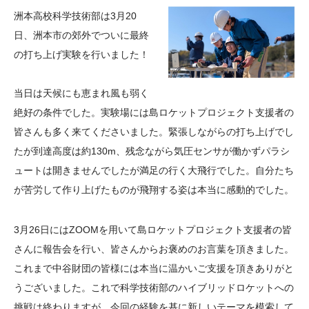
大学院生奨学金
国際学生交流プログラ
役員・評議員
公開情報
洲本高校科学技術部は3月20
アクセス
ム
よくあるご質問
日、洲本市の郊外でついに最終
日本語
English
マイページ
の打ち上げ実験を行いました！
年報一覧
中谷財団レポート
科学教育振興助成・
サイトマップ
中谷財団アーカイブ
当日は天候にも恵まれ風も弱く
次世代理系人材育成プ
絶好の条件でした。実験場には島ロケットプロジェクト支援者の
ログラム助成
皆さんも多く来てくださいました。緊張しながらの打ち上げでし
たが到達高度は約130m、残念ながら気圧センサが働かずパラシ
ュートは開きませんでしたが満足の行く大飛行でした。自分たち
が苦労して作り上げたものが飛翔する姿は本当に感動的でした。
3月26日にはZOOMを用いて島ロケットプロジェクト支援者の皆
さんに報告会を行い、皆さんからお褒めのお言葉を頂きました。
これまで中谷財団の皆様には本当に温かいご支援を頂きありがと
うございました。これで科学技術部のハイブリッドロケットへの
挑戦は終わりますが、今回の経験を基に新しいテーマを模索して