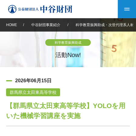
HOME
/
中谷財団事業紹介
/
科学教育振興助成・次世代理系人材
トップ
科学教育振興助成
中谷財団について
活動Now!
中谷財団について
理事長挨拶
中谷財団事業紹介
2026年06月15日
設立趣意書
中谷財団事業紹介
財団概要
中谷賞
中谷財団動画紹介
群馬県立太田東高等学校
【群馬県立太田東高等学校】YOLOを用
40年史デジタルブック
沿革
神戸賞
長期大型研究助成
その他情報
いた機械学習講座を実施
中谷財団40年史
研究助成
その他情報
交流助成
個人情報保護に関する
お問い合わせ
40年史別冊
基本方針