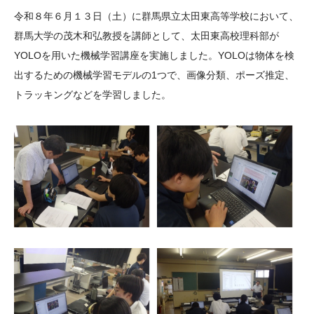
大学院生奨学金
国際学生交流プログラ
役員・評議員
公開情報
令和８年６月１３日（土）に群馬県立太田東高等学校において、
アクセス
ム
よくあるご質問
群馬大学の茂木和弘教授を講師として、太田東高校理科部が
日本語
English
マイページ
YOLOを用いた機械学習講座を実施しました。YOLOは物体を検
年報一覧
中谷財団レポート
出するための機械学習モデルの1つで、画像分類、ポーズ推定、
科学教育振興助成・
サイトマップ
中谷財団アーカイブ
トラッキングなどを学習しました。
次世代理系人材育成プ
ログラム助成