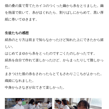
大学院生奨学金
国際学生交流プログラ
役員・評議員
公開情報
畑の桑の葉で育てたカイコのつくった繭から糸をとりました。繭
アクセス
ム
よくあるご質問
を熱湯で炊いて、糸がほぐれたら、割りばしにからめて、黒い厚
日本語
English
マイページ
紙に巻いてゆきます。
年報一覧
中谷財団レポート
科学教育振興助成・
サイトマップ
中谷財団アーカイブ
生徒たちの感想
次世代理系人材育成プ
絹糸のとり方は前まで知らなかったけど知れた上にできたから嬉
ログラム助成
しい。
はじめてまゆから糸をとったのですごくたのしかったです。
絹糸を自分で作れて楽しかったけど、からまったりして難しかっ
た。
まきつけた後の糸をさわったらとてもさわりごこちがよかった。
織姫になれました。
中身からさなぎが出てきて楽しかった。