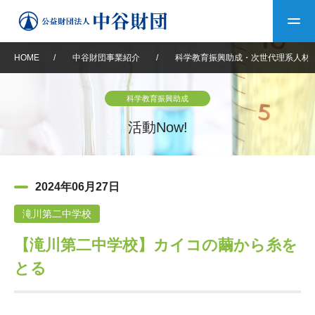
HOME
/
中谷財団事業紹介
/
科学教育振興助成・次世代理系人材
トップ
科学教育振興助成
中谷財団について
活動Now!
中谷財団について
理事長挨拶
中谷財団事業紹介
2024年06月27日
設立趣意書
中谷財団事業紹介
財団概要
中谷賞
中谷財団動画紹介
滝川第二中学校
【滝川第二中学校】カイコの繭から糸を
40年史デジタルブック
沿革
神戸賞
長期大型研究助成
その他情報
とる
中谷財団40年史
研究助成
その他情報
交流助成
個人情報保護に関する
お問い合わせ
40年史別冊
基本方針