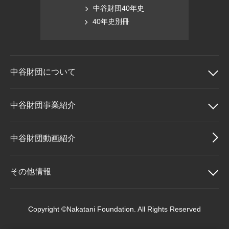
中谷財団40年史
40年史別冊
中谷財団に
ついて
中谷財団について
中谷財団事業紹介
理事長挨拶
中谷財団事業紹介
中谷財団動画紹介
設立趣意書
中谷賞
その他情報
財団概要
神戸賞
その他情報
Copyright ©Nakatani Foundation. All Rights Reserved