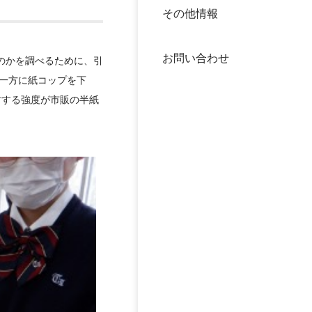
その他情報
40年
交流
中谷
お問い合わせ
大学
のかを調べるために、引
う一方に紙コップを下
対する強度が市販の半紙
国際
役員
科学
公開
次世
年報
中谷