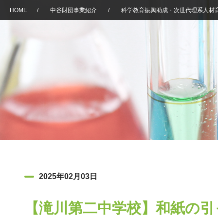
HOME
/
中谷財団事業紹介
/
科学教育振興助成・次世代理系人材
2025年02月03日
【滝川第二中学校】和紙の引