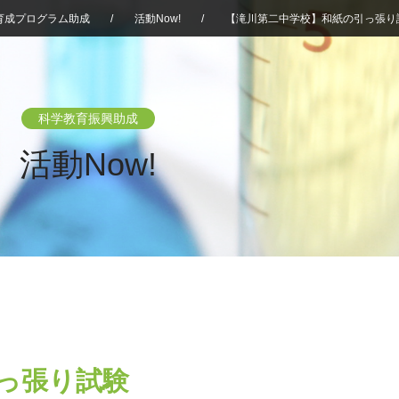
育成プログラム助成
/
活動Now!
/
【滝川第二中学校】和紙の引っ張り
科学教育振興助成
活動Now!
っ張り試験