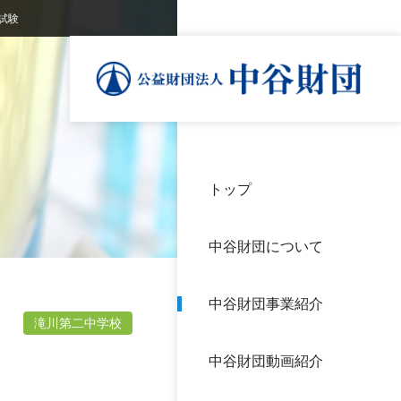
試験
トップ
理事
中谷
個人
基本
中谷財団について
設立
神戸
アク
中谷財団事業紹介
財団
長期
滝川第二中学校
よく
中谷財団動画紹介
沿革
研究
サイ