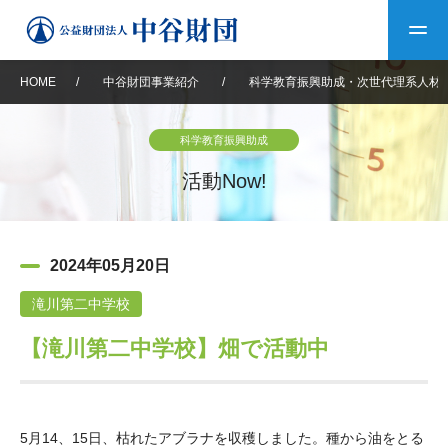
HOME
/
中谷財団事業紹介
/
科学教育振興助成・次世代理系人材
トップ
科学教育振興助成
中谷財団について
活動Now!
中谷財団について
理事長挨拶
中谷財団事業紹介
2024年05月20日
設立趣意書
中谷財団事業紹介
財団概要
中谷賞
中谷財団動画紹介
滝川第二中学校
【滝川第二中学校】畑で活動中
40年史デジタルブック
沿革
神戸賞
長期大型研究助成
その他情報
中谷財団40年史
研究助成
その他情報
交流助成
個人情報保護に関する
お問い合わせ
40年史別冊
基本方針
5
月
14
、
15
日、枯れたアブラナを収穫しました。種から油をとる