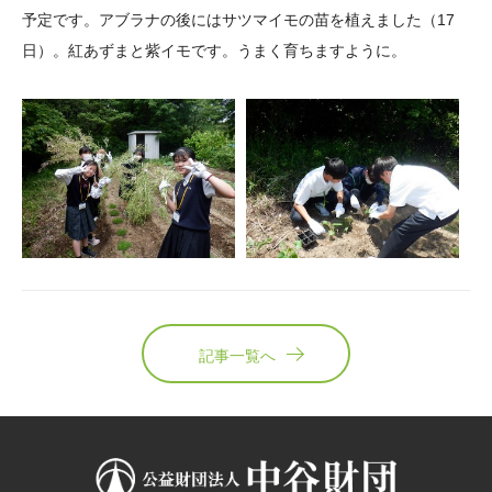
予定です。アブラナの後にはサツマイモの苗を植えました（
17
大学院生奨学金
国際学生交流プログラ
役員・評議員
公開情報
日）。紅あずまと紫イモです。うまく育ちますように。
アクセス
ム
よくあるご質問
日本語
English
マイページ
年報一覧
中谷財団レポート
科学教育振興助成・
サイトマップ
中谷財団アーカイブ
次世代理系人材育成プ
ログラム助成
記事一覧へ