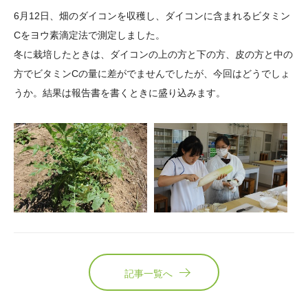
大学院生奨学金
国際学生交流プログラ
役員・評議員
公開情報
6月12日、畑のダイコンを収穫し、ダイコンに含まれるビタミン
アクセス
ム
よくあるご質問
Cをヨウ素滴定法で測定しました。
日本語
English
マイページ
冬に栽培したときは、ダイコンの上の方と下の方、皮の方と中の
年報一覧
中谷財団レポート
方でビタミンCの量に差がでませんでしたが、今回はどうでしょ
科学教育振興助成・
サイトマップ
中谷財団アーカイブ
うか。結果は報告書を書くときに盛り込みます。
次世代理系人材育成プ
ログラム助成
記事一覧へ