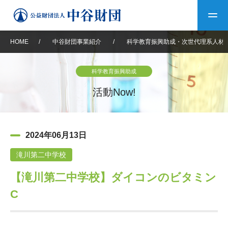
HOME
/
中谷財団事業紹介
/
科学教育振興助成・次世代理系人材
トップ
科学教育振興助成
中谷財団について
活動Now!
中谷財団について
理事長挨拶
中谷財団事業紹介
2024年06月13日
設立趣意書
中谷財団事業紹介
財団概要
中谷賞
中谷財団動画紹介
滝川第二中学校
【滝川第二中学校】ダイコンのビタミン
40年史デジタルブック
沿革
神戸賞
長期大型研究助成
その他情報
C
中谷財団40年史
研究助成
その他情報
交流助成
個人情報保護に関する
お問い合わせ
40年史別冊
基本方針