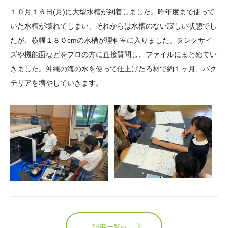
大学院生奨学金
国際学生交流プログラ
役員・評議員
公開情報
１０月１６日(月)に大型水槽が到着しました。昨年度まで使って
アクセス
ム
よくあるご質問
いた水槽が壊れてしまい、それからは水槽のない寂しい状態でし
日本語
English
マイページ
たが、横幅１８０cmの水槽が理科室に入りました。タンクサイ
年報一覧
中谷財団レポート
ズや機能面などをプロの方に直接質問し、ファイルにまとめてい
科学教育振興助成・
サイトマップ
中谷財団アーカイブ
きました。沖縄の海の水を使って仕上げたろ材で約１ヶ月、バク
次世代理系人材育成プ
テリアを増やしていきます。
ログラム助成
記事一覧へ