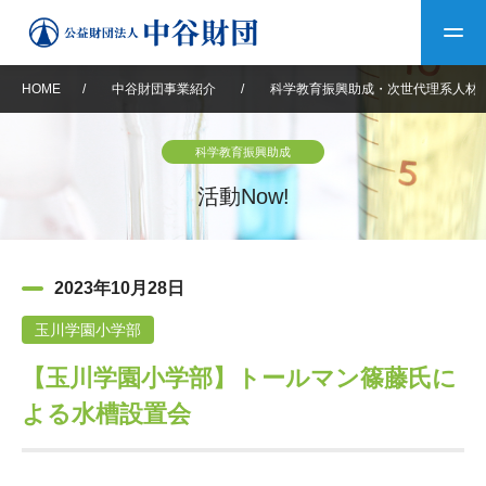
HOME
/
中谷財団事業紹介
/
科学教育振興助成・次世代理系人材
トップ
科学教育振興助成
中谷財団について
活動Now!
中谷財団について
理事長挨拶
中谷財団事業紹介
2023年10月28日
設立趣意書
中谷財団事業紹介
財団概要
中谷賞
中谷財団動画紹介
玉川学園小学部
【玉川学園小学部】トールマン篠藤氏に
40年史デジタルブック
沿革
神戸賞
長期大型研究助成
その他情報
よる水槽設置会
中谷財団40年史
研究助成
その他情報
交流助成
個人情報保護に関する
お問い合わせ
40年史別冊
基本方針