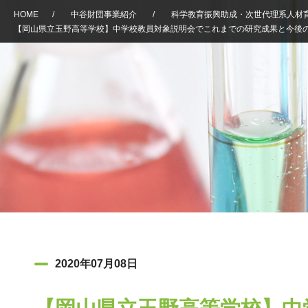
HOME
/
中谷財団事業紹介
/
科学教育振興助成・次世代理系人材
【岡山県立玉野高等学校】中学校教員対象説明会でこれまでの研究成果と今後
2020年07月08日