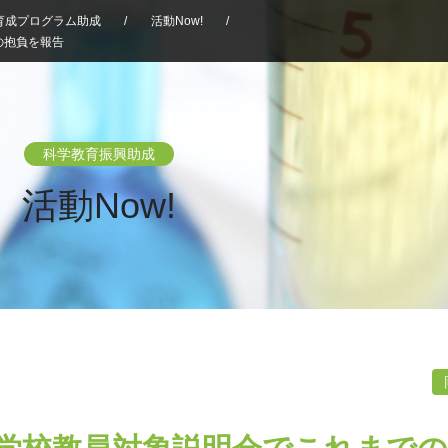
育成プログラム助成
/
活動Now!
/
の抱負を報告
科学教育振興助成
活動Now!