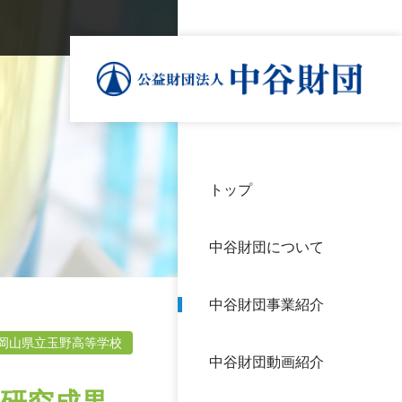
トップ
理事
中谷
個人
基本
中谷財団について
設立
神戸
アク
中谷財団事業紹介
財団
長期
よく
岡山県立玉野高等学校
中谷財団動画紹介
沿革
研究
サイ