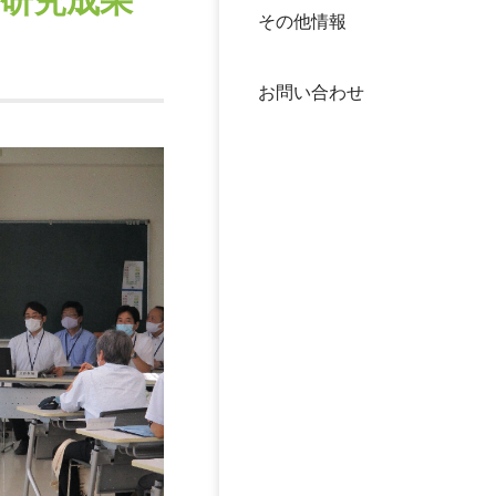
研究成果
その他情報
40年
交流
中谷
お問い合わせ
大学
国際
役員
科学
公開
次世
年報
中谷