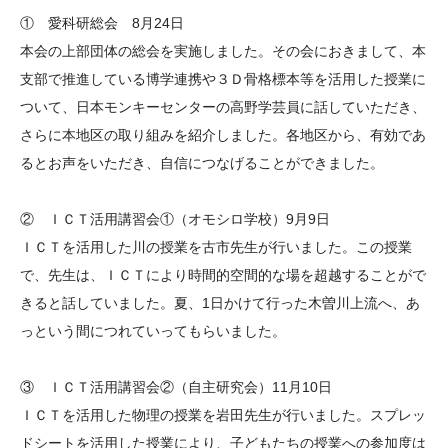
大学院生奨学金
国際学生交流プログラ
役員・評議員
公開情報
① 愛科研総会 8月24日
アクセス
ム
よくあるご質問
本会の上部団体の総会を実施しました。その会におきまして、本
日本語
English
マイページ
支部で推進している博学連携や３Ｄ骨格標本等を活用した授業に
年報一覧
中谷財団レポート
ついて、日本モンキーセンターの高野学芸員に話していただき、
科学教育振興助成・
サイトマップ
中谷財団アーカイブ
さらに本地区の取り組みを紹介しました。各地区から、有効であ
次世代理系人材育成プ
るとお声をいただき、自信につなげることができました。
ログラム助成
② ＩＣＴ活用講習会①（オモシロ学校）9月9日
ＩＣＴを活用した川の授業を古市先生が行いました。この授業
で、先生は、ＩＣＴにより時間的空間的な場を超越することがで
きると話していました。夏、1日かけて行った木曽川上流へ、あ
っという間につれていってもらいました。
③ ＩＣＴ活用講習会②（自主研究会）11月10日
ＩＣＴを活用した物理の授業を岩田先生が行いました。スプレッ
ドシートを活用した授業により、子どもたちの授業への参加度は