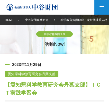
HOME
/
中谷財団事業紹介
/
科学教育振興助成・次世代理系人材
トップ
科学教育振興助成
中谷財団について
活動Now!
中谷財団について
理事長挨拶
中谷財団事業紹介
2023年11月29日
設立趣意書
中谷財団事業紹介
財団概要
中谷賞
中谷財団動画紹介
愛知県科学教育研究会丹葉支部
【愛知県科学教育研究会丹葉支部】ＩＣ
40年史デジタルブック
沿革
神戸賞
長期大型研究助成
その他情報
Ｔ実践学習会
中谷財団40年史
研究助成
その他情報
交流助成
個人情報保護に関する
お問い合わせ
40年史別冊
基本方針