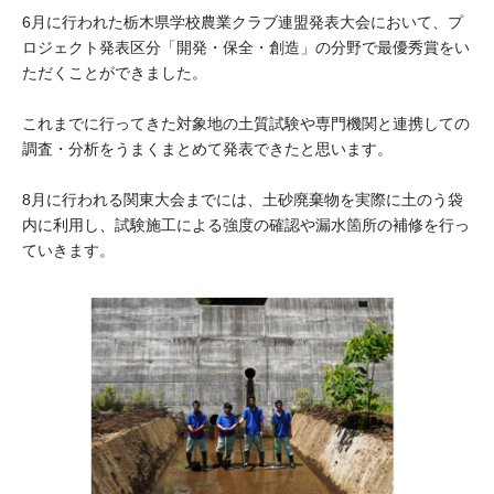
大学院生奨学金
国際学生交流プログラ
6月に行われた栃木県学校農業クラブ連盟発表大会において、プ
役員・評議員
公開情報
ロジェクト発表区分「開発・保全・創造」の分野で最優秀賞をい
アクセス
ム
よくあるご質問
日本語
English
マイページ
ただくことができました。
年報一覧
中谷財団レポート
科学教育振興助成・
サイトマップ
中谷財団アーカイブ
これまでに行ってきた対象地の土質試験や専門機関と連携しての
調査・分析をうまくまとめて発表できたと思います。
次世代理系人材育成プ
ログラム助成
8月に行われる関東大会までには、土砂廃棄物を実際に土のう袋
内に利用し、試験施工による強度の確認や漏水箇所の補修を行っ
ていきます。