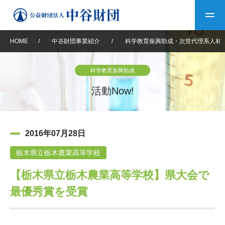
HOME
/
中谷財団事業紹介
/
科学教育振興助成・次世代理系人材
トップ
科学教育振興助成
中谷財団について
活動Now!
中谷財団について
理事長挨拶
中谷財団事業紹介
2016年07月28日
設立趣意書
中谷財団事業紹介
財団概要
中谷賞
中谷財団動画紹介
栃木県立栃木農業高等学校
【栃木県立栃木農業高等学校】県大会で
40年史デジタルブック
沿革
神戸賞
長期大型研究助成
その他情報
最優秀賞を受賞
中谷財団40年史
研究助成
その他情報
交流助成
個人情報保護に関する
お問い合わせ
40年史別冊
基本方針