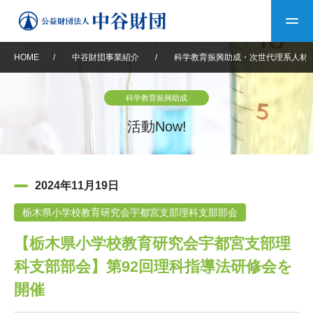
HOME
/
中谷財団事業紹介
/
科学教育振興助成・次世代理系人材
トップ
科学教育振興助成
中谷財団について
活動Now!
中谷財団について
理事長挨拶
中谷財団事業紹介
2024年11月19日
設立趣意書
中谷財団事業紹介
財団概要
中谷賞
中谷財団動画紹介
栃木県小学校教育研究会宇都宮支部理科支部部会
【栃木県小学校教育研究会宇都宮支部理
40年史デジタルブック
沿革
神戸賞
長期大型研究助成
その他情報
科支部部会】第92回理科指導法研修会を
中谷財団40年史
研究助成
その他情報
交流助成
個人情報保護に関する
開催
お問い合わせ
40年史別冊
基本方針