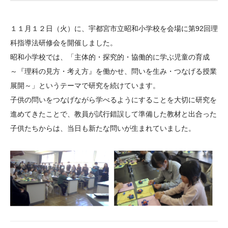
大学院生奨学金
国際学生交流プログラ
役員・評議員
公開情報
アクセス
ム
よくあるご質問
１１月１２日（火）に、宇都宮市立昭和小学校を会場に第92回理
日本語
English
マイページ
年報一覧
中谷財団レポート
科指導法研修会を開催しました。
科学教育振興助成・
サイトマップ
中谷財団アーカイブ
昭和小学校では、「主体的・探究的・協働的に学ぶ児童の育成
次世代理系人材育成プ
～『理科の見方・考え方』を働かせ、問いを生み・つなげる授業
展開～」というテーマで研究を続けています。
ログラム助成
子供の問いをつなげながら学べるようにすることを大切に研究を
進めてきたことで、教員が試行錯誤して準備した教材と出合った
子供たちからは、当日も新たな問いが生まれていました。