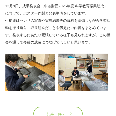
大学院生奨学金
国際学生交流プログラ
役員・評議員
公開情報
12月9日、成果発表会（中谷財団2025年度 科学教育振興助成）
アクセス
ム
よくあるご質問
に向けて、ポスター作製と発表準備をしています。
日本語
English
マイページ
生徒達はセンサの写真や実験結果等の資料を準備しながら学習活
年報一覧
中谷財団レポート
動を振り返り、取り組んだことや伝えたい内容をまとめていま
科学教育振興助成・
サイトマップ
中谷財団アーカイブ
す。発表するにあたり緊張している様子も見られますが、この機
次世代理系人材育成プ
会を通して今後の成長につなげてほしいと思います。
ログラム助成
記事一覧へ