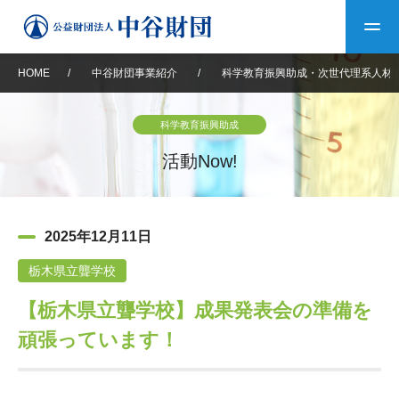
HOME
/
中谷財団事業紹介
/
科学教育振興助成・次世代理系人材
トップ
科学教育振興助成
中谷財団について
活動Now!
中谷財団について
理事長挨拶
中谷財団事業紹介
2025年12月11日
設立趣意書
中谷財団事業紹介
財団概要
中谷賞
中谷財団動画紹介
栃木県立聾学校
【栃木県立聾学校】成果発表会の準備を
40年史デジタルブック
沿革
神戸賞
長期大型研究助成
その他情報
頑張っています！
中谷財団40年史
研究助成
その他情報
交流助成
個人情報保護に関する
お問い合わせ
40年史別冊
基本方針