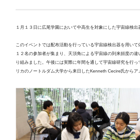
１月１３日に広尾学園において中高生を対象にした宇宙線検出
このイベントでは配布活動を行っている宇宙線検出器を用いて
１２名の参加者が集まり、天頂角による宇宙線の到来頻度の違
り組みました。午後には実際に年間を通して宇宙線研究を行っ
リカのノートルダム大学から来日したKenneth Cecire