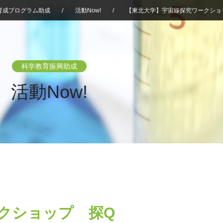
育成プログラム助成
/
活動Now!
/
【東北大学】宇宙線探究ワークショ
科学教育振興助成
活動Now!
クショップ 探Q