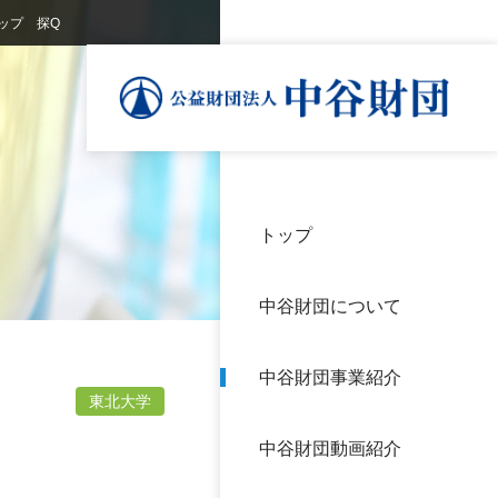
ップ 探Q
トップ
理事
中谷
個人
基本
中谷財団について
設立
神戸
アク
中谷財団事業紹介
財団
長期
東北大学
よく
中谷財団動画紹介
沿革
研究
サイ