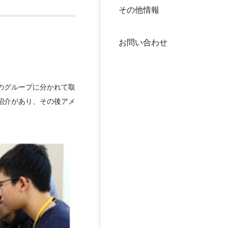
その他情報
40年
交流
中谷
お問い合わせ
大学
国際
役員
のグループに分かれて取
紹介があり、その後アメ
科学
公開
次世
年報
中谷