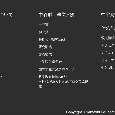
ついて
中谷財団事業紹介
中谷財
中谷賞
その他
神戸賞
個人情報
長期大型研究助成
アクセス
研究助成
よくある
交流助成
サイトマ
大学院生奨学金
中谷財団
国際学生交流
プログラム
ト
科学教育振興助成・
次世代理系人材育成プログラム助
成
Copyright ©Nakatani Foundati